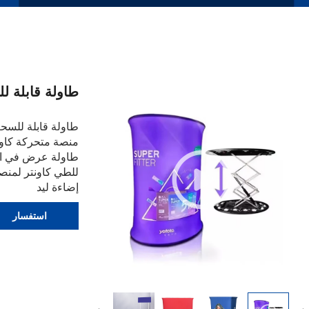
طاولة قابلة للط
طاولة قابلة للسح
منصة متحركة كاون
طاولة عرض في ال
للطي كاونتر لمن
إضاءة ليد
استفسار