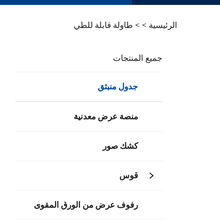
الرئيسية >
>
طاولة قابلة للطي
جميع المنتجات
جدول منبثق
منصة عرض معدنية
كشك صور
قوس
رفوف عرض من الورق المقوى