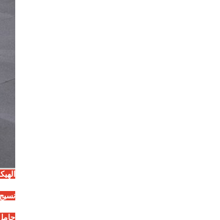
الهيك
نسيج
حامل 