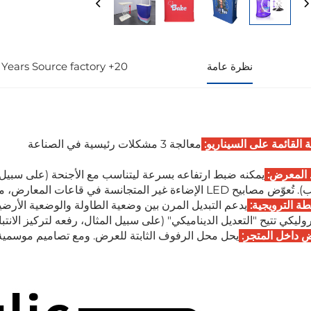
نظرة عامة
20+ Years Source factory
ة القائمة على السيناريو:
معالجة 3 مشكلات رئيسية في الصناعة
 المعرض:
يمكنه ضبط ارتفاعه بسرعة ليتناسب مع الأجنحة (على سبيل ال
LED الإضاءة غير المتجانسة في قاعات المعارض، مما يعزز جودة ظهور العلامة التجارية.
طة الترويجية:
يدعم التبديل المرن بين وضعية الطاولة والوضعية الأرضي
روليكي تتيح "التعديل الديناميكي" (على سبيل المثال، رفعه لتركيز الانتب
 داخل المتجر:
يحل محل الرفوف الثابتة للعرض. ومع تصاميم موسمية 