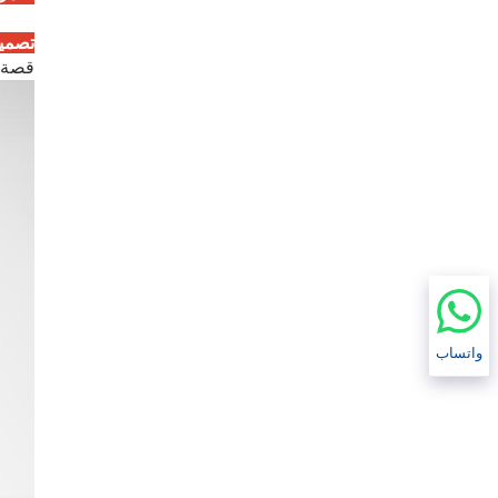
تصميم
قصة ا
واتساب