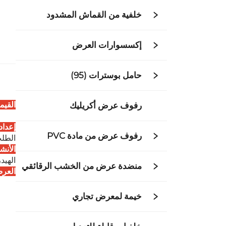
خلفية من القماش المشدود
إكسسوارات العرض
حامل بوسترات (95)
القيم
رفوف عرض أكريليك
إعداد
رفوف عرض من مادة PVC
الطلب). تُعوّض مصابيح 
الأنش
الهيد
منضدة عرض من الخشب الرقائقي
العرض
خيمة لمعرض تجاري