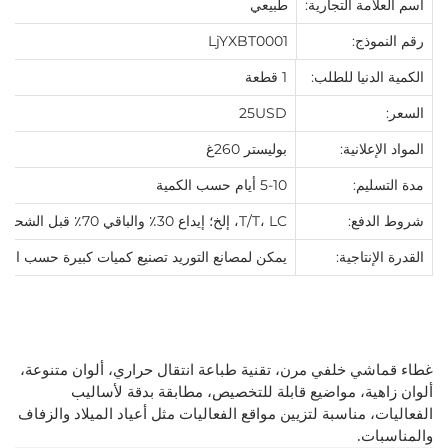
اسم العلامة التجارية:
طبيعي
رقم النموذج:
LjYXBT0001
الكمية الدنيا للطلب:
1 قطعة
السعر:
25USD
المواد الإعلانية:
بوليستر 260غ
مدة التسليم:
5-10 أيام حسب الكمية
شروط الدفع:
T/T، LC، إلخ؛ إيداع 30٪ والباقي 70٪ قبل الشحن
القدرة الإنتاجية:
يمكن لمصانع التوريد تصنيع كميات كبيرة حسب الطلب
غطاء قماشي خلفي مرن، تقنية طباعة انتقال حراري، ألوان متنوعة،
ألوان زاهية، مواضيع قابلة للتخصيص، مطابقة بدقة لأساليب
الفعاليات، مناسبة لتزيين مواقع الفعاليات مثل أعياد الميلاد والزفاف
والمناسبات.