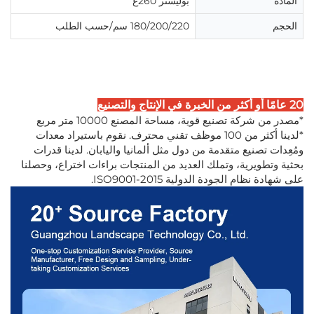
المادة
بوليستر 260غ
الحجم
180/200/220 سم/حسب الطلب
20 عامًا أو أكثر من الخبرة في الإنتاج والتصنيع
*مصدر من شركة تصنيع قوية، مساحة المصنع 10000 متر مربع
*لدينا أكثر من 100 موظف تقني محترف. نقوم باستيراد معدات
ومُعِدات تصنيع متقدمة من دول مثل ألمانيا واليابان. لدينا قدرات
بحثية وتطويرية، وتملك العديد من المنتجات براءات اختراع، وحصلنا
على شهادة نظام الجودة الدولية ISO9001-2015.