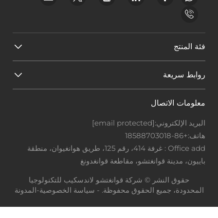
فئة المنتج
روابط سريعة
معلومات الاتصال
البريد الإلكتروني:
[email protected]
هاتف:
+86-18588703018
Office add : غرفة 414، رقم 125، طريق هوانغيوان، منطقة
باييون، مدينة قوانغتشو، مقاطعة قوانغدونغ
حقوق النشر © شركة قوانغتشو لاندسكيب للتكنولوجيا
المحدودة، جميع الحقوق محفوظة. -
سياسة الخصوصية
-
المدونة