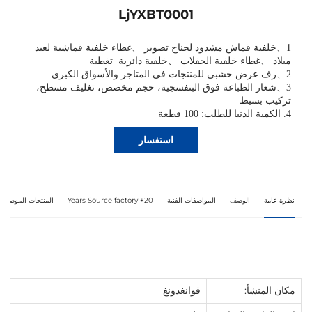
LjYXBT0001
1
、
خلفية قماش مشدود لجناح تصوير
、
غطاء خلفية قماشية لعيد
ميلاد
、
غطاء خلفية الحفلات
、
خلفية دائرية
تغطية
2
、
رف عرض خشبي للمنتجات في المتاجر والأسواق الكبرى
3
、
شعار الطباعة فوق البنفسجية، حجم مخصص، تغليف مسطح،
تركيب بسيط
4. الكمية الدنيا للطلب: 100 قطعة
استفسار
نظرة عامة
الوصف
المواصفات الفنية
20+ Years Source factory
المنتجات الموصى بها
مكان المنشأ:
قوانغدونغ