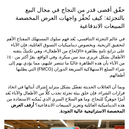
حقّق أقصى قدر من النجاح في مجال البيع
بالتجزئة: كيف تُحفِّز واجهات العرض المخصصة
المبيعات الاندفاعية
في عالم التجزئة التنافسي، يُعَد فهم سلوك المستهلك المفتاح الأهم
لتحقيق الربحية. وبخصوص ديناميكيات التسوق العائلية، فإن الآباء
على درايةٍ تامةٍ بظاهرة «الإلحاح من الأطفال»، وهي تكتيكٌ يتقنه
الأطفال بشكل غريزي منذ سن مبكرة. وفي الواقع، يقرّ أكثر من ٤٠٪
من الآباء بأن هذه الظاهرة غالبًا ما تنتصر عليهم، مما يؤدي بهم إلى
شراء السلع الاستهلاكية السريعة الدوران (FMCG) التي يطلبها
أطفالهم.
وبما أن العائلات الحديثة تفضّل بشكل متزايد إشراك أبنائها في اتخاذ
قرارات الشراء، فإن خلق بيئة تجزئة تجذب كلًّا من الأطفال والآباء يُعَد
أمرًا جوهريًّا للنجاح. وما هو السلاح السري الذي يُمكنه الاستفادة من
هذه الديناميكية العائلية وتعزيز المبيعات الاندفاعية؟
أرفف العرض
المخصصة الاستراتيجية عالية الجودة.