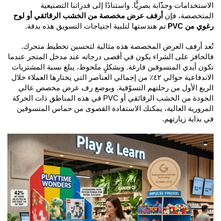
الاستخدامات وجذّابة بصريًّا. واستنادًا إلى قدراتنا التصنيعية
المتخصصة، فإن
أرفف عرض مخصصة من الخشب الرقائقي أو لوح
رغوي من PVC
تم هندستها لتلبية احتياجات التسويق هذه بدقة.
تُعد أرفف العرض المخصصة هذه مثالية لتحسين تخطيط متجرك.
فالحافز على الشراء يكون في أقصى درجاته عند مدخل المتجر عندما
تكون أيدي المتسوقين فارغة. وبشكلٍ ملحوظ، يبلغ نسبة المشتريات
الاندفاعية حوالي ٤٢٪ من إجمالي العناصر التي يختارها العملاء خلال
الربع الأول من رحلتهم التسوّقية. وبوضع رف عرض مخصص عالي
الجودة من الخشب الرقائقي أو PVC في هذه المناطق ذات الحركة
المرورية العالية، يمكنك الاستفادة القصوى من حماس المتسوقين
في بداية زيارتهم.