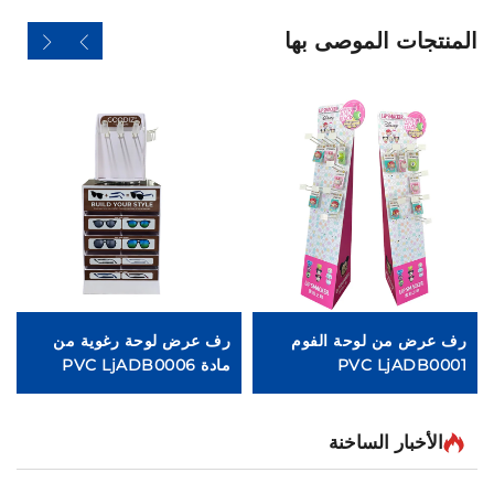
المنتجات الموصى بها
رف عرض من لوحة الفوم
رف عرض لوحة رغوية من
م
PVC LjADB0001
مادة PVC LjADB0006
ال
الأخبار الساخنة