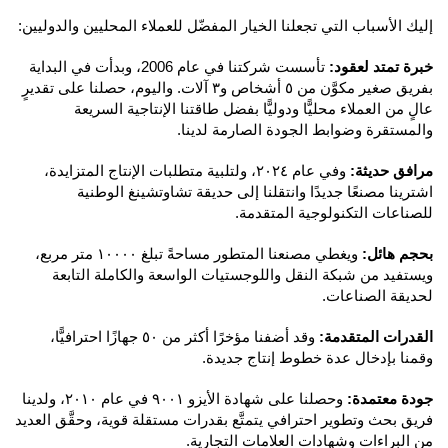
إليك الأسباب التي تجعلنا الخيار المفضّل للعملاء المحليين والدوليين:
خبرة تمتد لعقود:
تأسست شركتنا في عام 2006، وبدأت في البداية
بفريق صغير مكوَّن من ٥ أشخاص و٣ آلات. واليوم، حصلنا على تقديرٍ
عالٍ من العملاء محليًّا ودوليًّا بفضل طاقتنا الإنتاجية السريعة
والمستقرة وضوابط الجودة الصارمة لدينا.
مرافق حديثة:
وفي عام ٢٠٢٤، ولتلبية متطلبات الإنتاج المتزايدة،
اشترينا مصنعًا جديدًا وانتقلنا إلى حديقة تشاوتشينغ الوطنية
للصناعات التكنولوجية المتقدمة.
بحجم هائل:
ويغطي مصنعنا المتطور مساحةً تبلغ ١٠٠٠٠ متر مربع،
ويستفيد من شبكة النقل واللوجستيات الواسعة والكاملة التابعة
لحديقة الصناعات.
القدرات المتقدمة:
وقد أضفنا مؤخرًا أكثر من ٥٠ جهازًا احترافيًّا،
وقمنا بإدخال عدة خطوط إنتاج جديدة.
جودة معتمدة:
وحصلنا على شهادة الأيزو ٩٠٠١ في عام ٢٠١٠، ولدينا
فريق بحث وتطوير احترافي يتمتَّع بقدرات مستقلة قوية، وحقَّق العديد
من البراءات وشهادات العلامات التجارية.