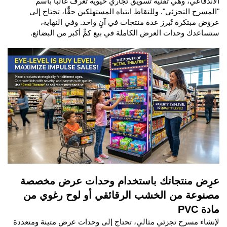
الاندفاعي، وهي تقنية تسويق تجاري حيوية تُعرف غالبًا باسم
"المسرح التجزئي". وللتقاط انتباه المستهلكين حقًّا، تحتاج إلى
عروض مبتكرة تُبرز عدة منتجات في آنٍ واحد. وفي النهاية،
ستساعدك وحدات العرض الكاملة في بيع كمٍّ أكبر من البضائع.
عرِض منتجاتك باستخدام وحدات عرض مخصصة
مصنوعة من الخشب الرقائقي أو لوح رغوي من
مادة PVC
لإنشاء مسرح تجزئي مثالي، تحتاج إلى وحدات عرض متينة ومتعددة