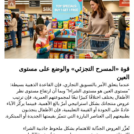
قوة «المسرح التجزئي» والوضع على مستوى
العين
عندما يتعلق الأمر بالتسويق التجاري، فإن القاعدة الذهبية بسيطة:
"مستوى العين هو مستوى الشراء!" وبما أن ارتفاع مستوى نظر
الأطفال يختلف اختلافًا كبيرًا تبعًا لمجموعتهم العمرية، فإن ترتيب
عروض منتجاتك بشكل استراتيجي أمرٌ بالغ الأهمية. فبينما يركّز الآباء
عادةً على الجودة أو القيمة التعليمية، فإن الأطفال ينجذبون
بطبيعتهم إلى العناصر البارزة التي تتميّز بقيمتها الجديدة أو المبتكرة.
تُعزِّز العروض الجذّابة للاهتمام بشكل ملحوظ جاذبية الشراء