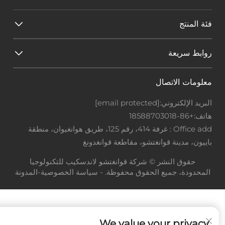
فئة المنتج
روابط سريعة
معلومات الاتصال
البريد الإلكتروني:
[email protected]
هاتف:
+86-18588703018
Office add : غرفة 414، رقم 125، طريق هوانغيوان، منطقة
باييون، مدينة قوانغتشو، مقاطعة قوانغدونغ
حقوق النشر © شركة قوانغتشو لاندسكيب للتكنولوجيا
المحدودة، جميع الحقوق محفوظة. -
سياسة الخصوصية
-
المدونة
We value your privacy