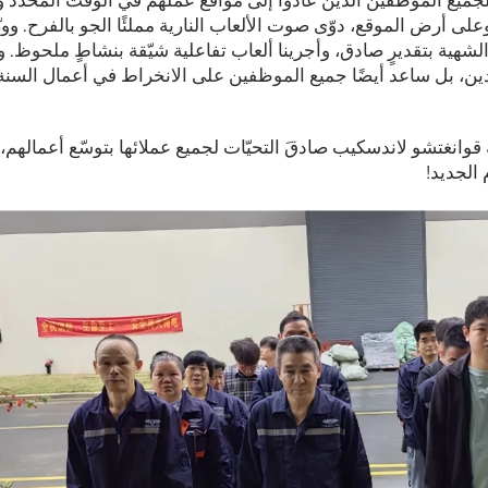
 لجميع الموظفين الذين عادوا إلى مواقع عملهم في الوقت المحدد وع
. وعلى أرض الموقع، دوّى صوت الألعاب النارية مملئًا الجو بالفرح. ووز
لشهية بتقديرٍ صادق، وأجرينا ألعاب تفاعلية شيّقة بنشاطٍ ملحوظ. 
ين، بل ساعد أيضًا جميع الموظفين على الانخراط في أعمال السنة
كة قوانغتشو لاندسكيب صادقَ التحيّات لجميع عملائها بتوسّع أعمالهم،
 الجديد!