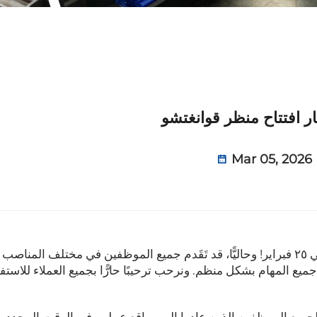
ر افتتاح منظر قوانغتشو
Mar 05, 2026
بدأت شركة قوانغتشو لاندسكيب رسميًا أعمالها في ٢٥ فبراير! وحاليًّا، قد تَقَدم جميع الموظفين في مختلف المنا
 جميع المهام بشكل منظم. ونرحب ترحيبًا حارًّا بجميع العملاء للاست