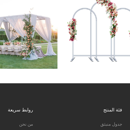
فئة المنتج
روابط سريعة
جدول منبثق
من نحن