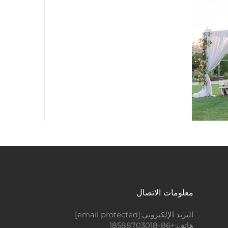
معلومات الاتصال
البريد الإلكتروني:
[email protected]
هاتف:
+86-18588703018