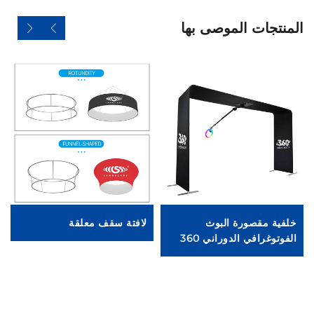
المنتجات الموصى بها
خلفية مقصورة البوث
لافتة سقف معلقة
حا
الفوتوغرافي الدوراني 360
ل