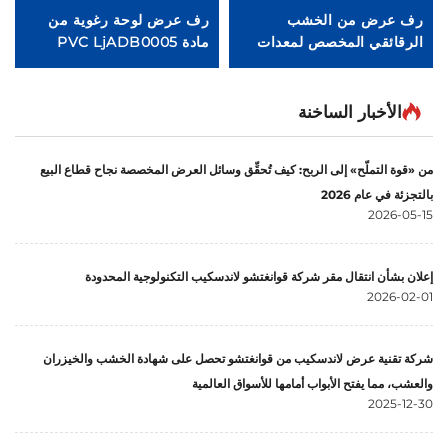
رف عرض من الخشب
رف عرض لوحة رغوية من
غ
الرقائقي المخصص لمعدات
مادة PVC LjADB0005
للح
الحيوانات الأليفة Ljmzj0001
الأخبار الساخنة
من «قوة التملّح» إلى الربح: كيف تُحقِّق وسائل العرض المخصصة نجاح قطاع البيع
بالتجزئة في عام 2026
2026-05-15
إعلان بشأن انتقال مقر شركة قوانغتشو لاندسكيب التكنولوجية المحدودة
2026-02-01
شركة تقنية عرض لاندسكيب من قوانغتشو تحصل على شهادة الخشب والخيزران
والعشب، مما يفتح الأبواب أمامها للأسواق العالمية
2025-12-30