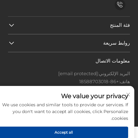
فئة المنتج
روابط سريعة
معلومات الاتصال
البريد الإلكتروني:
[email protected]
هاتف:
+86-18588703018
Office add : غرفة 414، رقم 125، طريق هوانغيوان، منطقة
We value your privacy
باييون، مدينة قوانغتشو، مقاطعة قوانغدونغ
We use cookies and similar tools to provide our services. If
حقوق النشر © شركة قوانغتشو لاندسكيب للتكنولوجيا
you don't want to accept all cookies, click Personalize
المحدودة، جميع الحقوق محفوظة. -
سياسة الخصوصية
-
المدونة
cookies.
Accept all