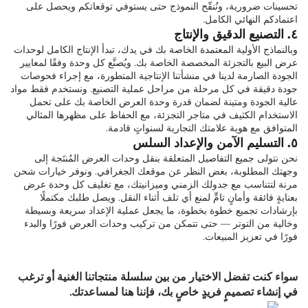
تحسينات ضرورية، ونُنقّح النموذج حتى يستوفي توقعاتكم ويحصل على
اعتمادكم النهائي الكامل.
٤. التصنيع الدقيق والإنتاج
وبالنماذج الأولية المعتمدة الخاصة بك في يدك، تبدأ الإنتاج الكامل لوحدات
عرض البيع بالتجزئة المخصصة الخاصة بك. ويُصنَّع كل وحدة وفقًا لمعايير
الجودة الصارمة لدينا في منشأتنا الإنتاجية المتطورة، مع إجراء فحوصات
جودة دقيقة في كل مرحلة من مراحل عملية التصنيع. ونستخدم فقط مواد
عالية الجودة ومتينة لضمان قدرة وحدة العرض الخاصة بك على تحمل
الاستخدام الكثيف في متاجر التجزئة، مع الحفاظ على مظهرها المثالي
المتوافق مع هوية علامتك التجارية لسنواتٍ قادمة.
٥. التسليم الآمن والإعداد السلس
نحن نتولى جميع التفاصيل المتعلقة بنقل وحدات العرض المُنتَجة إلى
وجهتك المطلوبة، بغض النظر عن موقعك الجغرافي. ونوفر خيارات شحن
مرنة لتتناسب مع جدولك الزمني وميزانيتك، مع تغليف كل وحدة عرض
بعنايةٍ فائقة وأمانٍ تامٍّ لمنع أي تلف أثناء النقل. ويصل طلبك مكتملًا
بإرشادات تجميع خطوة بخطوة، ما يجعل عملية الإعداد سريعة وبسيطة
وخالية من التوتر — حتى تتمكن من تركيب وحدات العرض فورًا والبدء
فورًا في تعزيز المبيعات.
سواء كنت تفضل الاختيار من بين سلسلة منتجاتنا الغنية أو ترغب
في إنشاء تصميمٍ فريدٍ خاصٍ بك، فإننا هنا لمساعدتك.