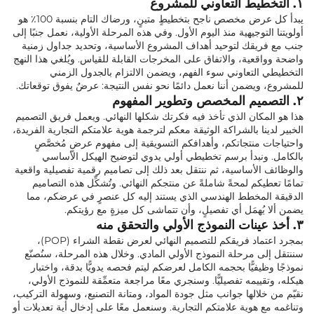
١. التخطيط التعاوني للمشروع
يبدأ كل عرض مخصص ناجح بتخطيطٍ متينٍ، ورضاك التام بنسبة 100٪ هو
أولويتنا التوجيهية منذ اليوم الأول. وفي هذه المرحلة الأولية، نعمل جنبًا إلى
جنب مع فريقك لتوحيد أهداف المشروع الأساسية، وتحديد جداول زمنية
واضحة وواقعية، والاتفاق على المخرجات القابلة للقياس. ويُلغي هذا النهج
التخطيطي التعاوني سوء الفهم، ويضمن الالتزام بالجدول الزمني
للمشروع، ويضمن أننا نعمل دائمًا نحو نفس النتيجة: عرضٌ يفوق توقعاتك.
٢. التصميم المخصص وتطوير المفهوم
هذا هو المكان الذي تأخذ فيه فكرتك شكلها النهائي. ويعمل فريق التصميم
الخبير لدينا بالشراكة الوثيقة معكم لترجمة هوية علامتكم التجارية الفريدة،
واحتياجات منتجاتكم، وأهدافكم التسويقية إلى مفهوم عرضٍ مُخصَّصٍ
بالكامل. ونبدأ برسم تخطيطي أولي يدوي لتوضيح الهيكل الأساسي
والوظائف الأساسية، ثم ننتقل بعد ذلك إلى تصاميم رقمية تفصيلية واقعية
تمامًا تعطيكم لمحةً شاملةً عن منتجكم النهائي. وتُشكِّل هذه التصاميم
الدقيقة المخطط الهندسي الذي يستند إليه كل عنصرٍ في عرضكم، مما
يضمن ألا يُهمَل أي تفصيلٍ، وأن تتماشى كل ميزةٍ مع رؤيتكم.
٣. أخذ عينات النموذج الأولي والتحقق منه
بمجرد اعتماد فريقكم للتصميم النهائي لعرض نقطة الشراء (POP)،
سننتقل إلى مرحلة النموذج الأولي المادي. وخلال هذه المرحلة، سنُصنّع
نموذجًا وظيفيًّا بحجمه الكامل لعرضكم ليتم فحصه يدويًّا بدقة، واختبار
هيكله، وتقييمه تفصيليًّا. وسنجري معًا مراجعة متعمِّقة للنموذج الأولي،
نقيّم من خلالها جوانب مثل جودة المواد، ومتانة التصنيع، وسهولة التركيب،
وتناغمه مع هوية علامتكم التجارية. وسنعمل معًا على إدخال أية تعديلات أو