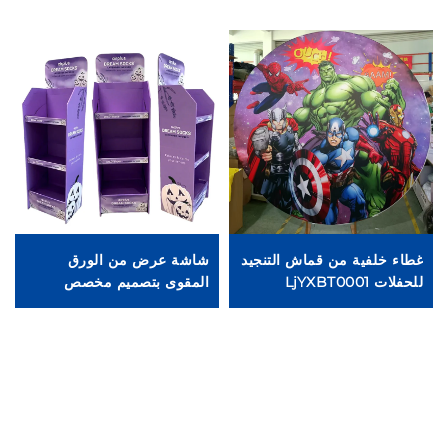
غطاء خلفية من قماش التنجيد
شاشة عرض من الورق
ع
للحفلات LjYXBT0001
المقوى بتصميم مخصص
زخ