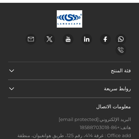
فئة المنتج
روابط سريعة
معلومات الاتصال
البريد الإلكتروني:
[email protected]
هاتف:
+86-18588703018
Office add : غرفة 414، رقم 125، طريق هوانغيوان، منطقة