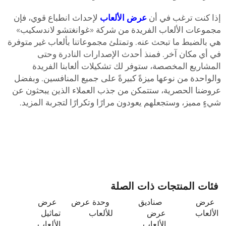
ذا كنت ترغب في أن
عرض الألعاب
لإحداث انطباع قوي، فإن
جموعات الألعاب الفريدة من شركة «غوانغتشو لاندسكيب»
ي بالضبط ما تبحث عنه. وتمتلئ مجموعاتنا بألعاب غير متوفرة
ي أي مكان آخر. فمنذ أحدث الإصدارات النادرة وحتى
لمشاريع المخصصة، ستوفر لك تشكيلات ألعابنا الفريدة
الواحدة من نوعها ميزةً كبيرةً على جميع المنافسين. وبفضل
روضنا الحصرية، ستتمكن من جذب العملاء الذين يبحثون عن
يءٍ مميز، وستجعلهم يعودون مرارًا وتكرارًا لتجربة المزيد.
فئات المنتجات ذات الصلة
عرض
صناديق
وحدة عرض
عرض
الألعاب
عرض
للألعاب
تماثيل
الألعاب
الألعاب