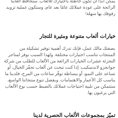
مكن أبدًا أن تكون خاطئة باختيارك للألعاب. ستحافظ ألعابنا
لرائجة على عودة عملائك عامًا بعد عام، وستكون عملية تزويد
فوفك بها سهلة!
يارات ألعاب متنوعة ومثيرة للتجار
صفتك مالك عمل، فإنك تدرك أهمية توفير تشكيلة من
لمنتجات تناسب اختيارات مختلفة. ولهذا السبب نوفر لمتاجر
لتجزئة عشرات الخيارات الرائعة من الألعاب للطلب من شركة
وانجزو لاندسكيب: إذا كنت تبحث عن ألعاب تحفّز الخيال، أو
ساعد على النمو، أو ببساطة توفّر ساعات من المرح، فلدينا ما
ناسب كل الأعمار والاهتمامات. وبفضل تنوع منتجاتنا الواسع،
تتمكن من تلبية احتياجات عملائك بالضبط حسب نوع الألعاب
لتي يرغبون بها.
ميّز بمجموعات الألعاب الحصرية لدينا