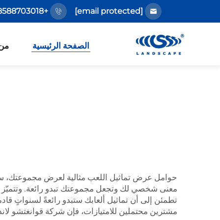
+86-18588703018
[email protected]
الصفحة الرئيسية
من
حوامل عرض تماثيل اللعب مثالية لعرض مجموعتك، سواء كانت كبيرة أم صغيرة. في 
معنى شخصي لك وتجعل مجموعتك تبدو رائعة. وتتميّز حلو
تطمئن إلى أن تماثيل ألعابك ستبدو رائعةً لسنواتٍ قادم
مشترين محتملين للامتيازات، فإن شركة قوانغتشو لا