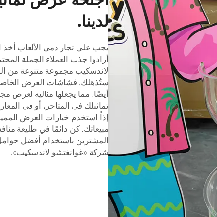
لدينا.
يجب على تجار دمى الألعاب أخذ الت
أرادوا جذب العملاء الجملة المحت
لاندسكيب مجموعة متنوعة من ال
ستُذهلك. فشاشات العرض الخاصة 
أيضًا، مما يجعلها مثالية لعرض م
تماثيلك في المتاجر، أو في المعا
إذاً استخدم خيارات العرض المميز
مبيعاتك. كن دائمًا في طليعة منا
المشترين باستخدام أفضل حوامل 
شركة «غوانغتشو لاندسكيب».