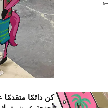
يع.
كن دائمًا متقدمًا
أجنحة عرض تماثيل