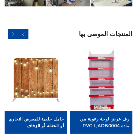
المنتجات الموصى بها
رف عرض لوحة رغوية من
حامل خلفية للمعرض التجاري
خ
مادة PVC LjADB0004
أو الحفلة أو الزفاف
ال