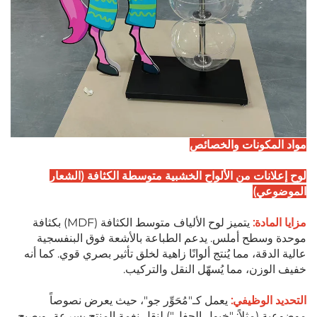
مواد المكونات والخصائص
لوح إعلانات من الألواح الخشبية متوسطة الكثافة (الشعار
الموضوعي)
مزايا المادة:
يتميز لوح الألياف متوسط الكثافة (MDF) بكثافة
موحدة وسطح أملس. يدعم الطباعة بالأشعة فوق البنفسجية
عالية الدقة، مما يُنتج ألوانًا زاهية لخلق تأثير بصري قوي. كما أنه
خفيف الوزن، مما يُسهّل النقل والتركيب.
التحديد الوظيفي:
يعمل كـ"مُحَوِّر جو"، حيث يعرض نصوصاً
موضوعية (مثلاً: "خيول الحفل") لنقل نغمة المنتج بسرعة، ويصبح