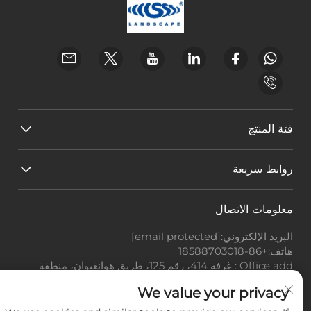
فئة المنتج
روابط سريعة
معلومات الاتصال
البريد الإلكتروني:
[email protected]
هاتف:
+86-18588703018
Office add : غرفة 414، رقم 125، طريق هوانغيوان، منطقة
باييون، مدينة قوانغتشو، مقاطعة قوانغدونغ
We value your privacy
حقوق النشر © شركة قوانغتشو لاندسكيب للتكنولوجيا