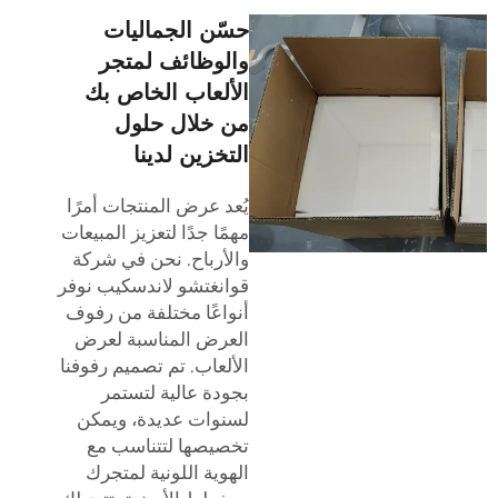
حسّن الجماليات
والوظائف لمتجر
الألعاب الخاص بك
من خلال حلول
التخزين لدينا
يُعد عرض المنتجات أمرًا
مهمًا جدًا لتعزيز المبيعات
والأرباح. نحن في شركة
قوانغتشو لاندسكيب نوفر
أنواعًا مختلفة من رفوف
العرض المناسبة لعرض
الألعاب. تم تصميم رفوفنا
بجودة عالية لتستمر
لسنوات عديدة، ويمكن
تخصيصها لتتناسب مع
الهوية اللونية لمتجرك