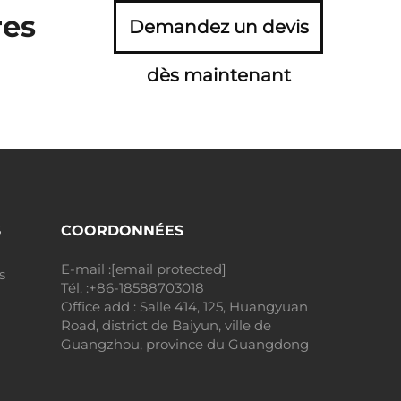
res
Demandez un devis
dès maintenant
S
COORDONNÉES
E-mail :
[email protected]
s
Tél. :
+86-18588703018
Office add : Salle 414, 125, Huangyuan
Road, district de Baiyun, ville de
Guangzhou, province du Guangdong