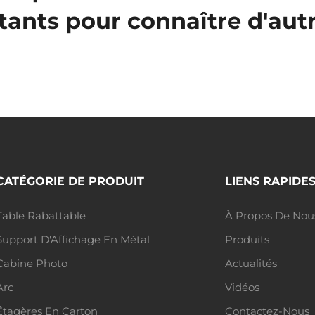
tants pour connaître d'aut
CATÉGORIE DE PRODUIT
LIENS RAPIDE
Table Rabattable
À Propos De Nou
Support D'Affichage En Métal
Produits
Cabine Photo
Actualités
Arc
Vidéos
Étagères En Carton
Contactez-Nous