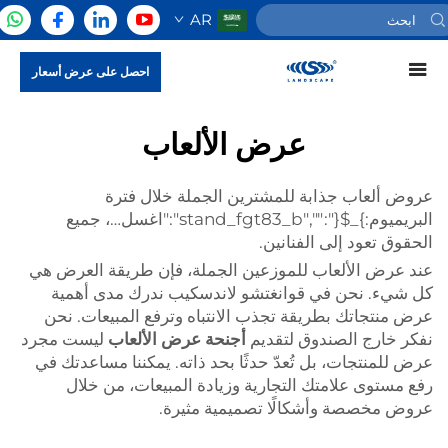
AR
احصل على عرض أسعار
عرض الألعاب
عروض ألعاب جذابة للمشترين الجملة خلال فترة
البريميوم:}_${":"","stand_fgt83_b":"اغسل…، جميع
الحقوق تعود إلى الفنانين.
عند عرض الألعاب للموزعين الجملة، فإن طريقة العرض هي
كل شيء. نحن في قوانغتشو لاندسكيب ندرك مدى أهمية
عرض منتجاتك بطريقة تجذب الانتباه وترفع المبيعات. نحن
نفكر خارج الصندوق لتقديم
أجنحة عرض الألعاب
ليست مجرد
عرض للمنتجات، بل تُعدّ حدثًا بحد ذاته. يمكننا مساعدتك في
رفع مستوى علامتك التجارية وزيادة المبيعات، من خلال
عروض مخصصة وأشكالًا تصميمية مثيرة.