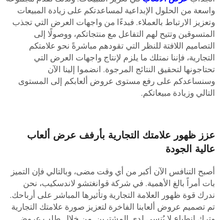
اسعة من الحلول الإبداعية لمساعدتكم على زيادة المبيعات
تعزيز الارتباط بالعملاء. فبدءًا من واجهات العرض التي تجذب
لمتسوقين وتتيح لهم التفاعل مع منتجاتكم، ووصولًا إلى
لتصاميم اللافتة للنظر التي تقودهم مباشرةً نحو علامتكم
لتجارية، فإننا نمتلك ما يلزم لإنتاج واجهات العرض التي
حتاجونها لتحقيق النتائج المرجوة. انضموا إلينا الآن
سنساعدكم على رفع مستوى عروض ألعابكم إلى المستوى
لتالي وزيادة مبيعاتكم.
زز ظهور علامتك التجارية بأرفف عرض ألعاب
الية الجودة
صبح التنافس الآن أكبر من أي وقت مضى، وبالتالي فإن التميز
ات أمراً بالغ الأهمية. في شركة قوانغتشو لاندسكيب، نحن
درك قوة ظهور العلامة التجارية وتأثيرها المباشر على أرباحك.
م تصميم عروض ألعابنا الفاخرة لتعزيز صورة علامتك التجارية
ترك انطباع لا يُنسى لدى المشترين. من خلال طلب عروض