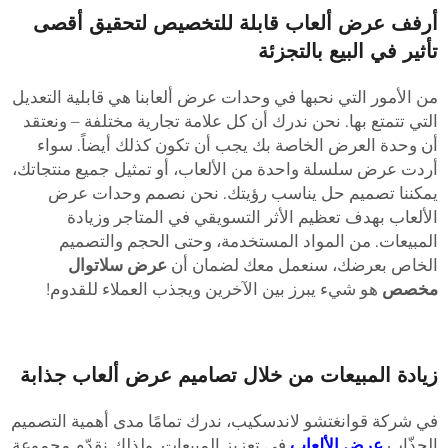
رفف عرض ألعاب قابلة للتخصيص لتحقيق أقصى
أثير في البيع بالتجزئة
ن الأمور التي نحبها في وحدات عرض ألعابنا هي قابلية التعديل
لتي تتمتع بها. نحن ندرك أن كل علامة تجارية مختلفة – ونعتقد
ن وحدة العرض الخاصة بك يجب أن تكون كذلك أيضاً. سواء
ردت عرض سلسلة واحدة من الألعاب، أو تمثيل جميع منتجاتك،
مكننا تصميم حل يناسب رؤيتك. نحن نصمم وحدات عرض
لألعاب بهدف تعظيم الأثر التسويقي في المتاجر وزيادة
لمبيعات. من المواد المستخدمة، وحتى الحجم والتصميم
لخاص بعرضك، سنعمل معك لضمان أن
عرض سلاتوال
خصص
هو شيء يبرز بين الآخرين ويجذب العملاء للقدوم!
يادة المبيعات من خلال تصاميم عرض ألعاب جذابة
ي شركة قوانغتشو لاندسكيب، ندرك تمامًا مدى أهمية التصميم
لجذّاب
عرض الألعاب
في تعزيز المبيعات. ولذلك نقدّم مجموعة