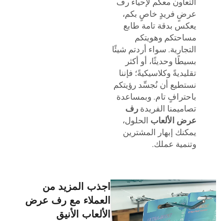
التعاون معكم لإحياء رف
عرضٍ فريدٍ خاصٍ بكم،
يعكس بدقة تامة طابع
مساحتكم وهويتكم
التجارية. سواء أردتم شيئًا
بسيطًا وحديثًا، أو أكثر
تقليديةً وكلاسيكيةً؛ فإننا
نستطيع أن نُجسِّد رؤيتكم
باحترافٍ تام. وبمساعدة
تصاميمنا الفريدة
رف
عرض الألعاب
الحلول،
يمكنك إبهار المشترين
وتنمية عملك.
اجذب المزيد من
العملاء مع رف عرض
الألعاب الأنيق