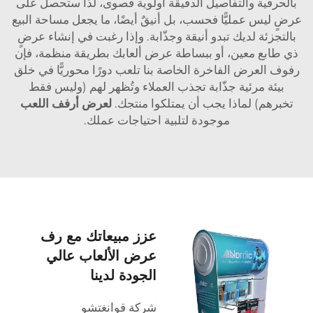
بالحرفية والتفاصيل الدقيقة أولوية قصوى، لذا ستحصل على
عرضٍ ليس عمليًّا فحسب، بل أنيقٌ أيضًا، ما يجعل مساحة البيع
بالتجزئة لديك تبدو أنيقة وجذّابة. وإذا رغبت في إنشاء عرضٍ
ذي طابع معين، أو ببساطة عرض ألعابك بطريقة منظمة، فإن
رفوف العرض الفاخرة الخاصة بنا تلعب دورًا محوريًّا في خلق
بيئة مرئية جذّابة تجذب العملاء وتُظهر لهم (وليس فقط
تخبرهم) لماذا يجب أن يمتلكوا منتجك.
لعرض أرفف اللعب
موجودة لتلبية احتياجات عملك.
عزز مبيعاتك مع رف
عرض الألعاب عالي
الجودة لدينا
شركة قوانغتشو