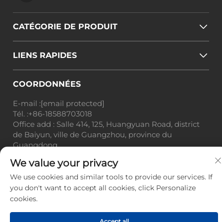
CATÉGORIE DE PRODUIT
LIENS RAPIDES
COORDONNÉES
E-mail :
[email protected]
Tél. :
+86-18588703018
Office add : Salle 414, 125, Huangyuan Road, district
de Baiyun, ville de Guangzhou, province du
Guangdong
We value your privacy
Droits d'auteur © Guangzhou Landscape Technology
Co., Ltd. Tous droits réservés. -
Politique de
We use cookies and similar tools to provide our services. If
confidentialité
-
Blog
you don't want to accept all cookies, click Personalize
cookies.
Accept all