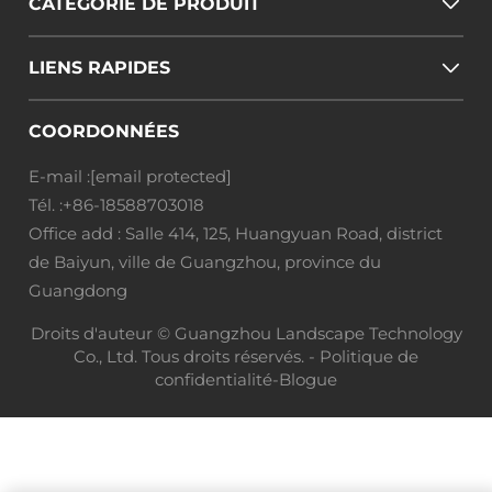
CATÉGORIE DE PRODUIT
LIENS RAPIDES
COORDONNÉES
E-mail :
[email protected]
Tél. :
+86-18588703018
Office add : Salle 414, 125, Huangyuan Road, district
de Baiyun, ville de Guangzhou, province du
Guangdong
Droits d'auteur © Guangzhou Landscape Technology
Co., Ltd. Tous droits réservés. -
Politique de
confidentialité
-
Blogue