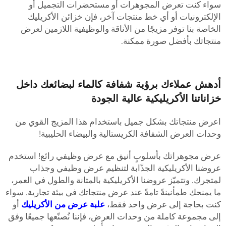
واء كنت تعرض المجوهرات أو مستحضرات التجميل أو
لإلكترونيات أو أي خط منتجات آخر، فإن خزائن الأكريليك
لخاصة بنا توفر مزيجًا من الأناقة والوظيفية اللازمين لعرض
نتجاتك بأفضل صورة ممكنة.
دهش عملاءك برؤية شفافة كالماء لبضائعك داخل
زاناتنا الأكريليكية عالية الجودة
عرض منتجاتك بشكل جميل باستخدام هذا المزيج القوي من
حدات العرض الشفافة الكريستالية والبيضاء الحليبية!
رض مجوهراتك بأسلوبٍ أنيق مع عرض وظيفي رائع! استخدم
روضنا الأكريليكية الجذّابة لتنظيم عرض وظيفي وجذاب
متجرك. وتتميّز عروضنا الأكريليكية بالمتانة والطول في العمر،
ا يمنحك طمأنينةً تامةً عند عرض منتجاتك في بيئة تجارية. سواء
نت بحاجة إلى عرض واحد فقط،
علبة عرض من الأكريليك
أو
لى مجموعة كاملة من وحدات العرض، فإننا نُصنّعها جميعًا وفق