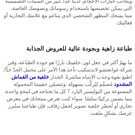
بجانب خيارات الأحجام، لدينا عددٌ كبير من السمات التصميمية
لتي يمكن تخصيصها باستخدام رسوماتك ونصوصك الخاصة،
ما يمنحك المظهر الشخصي الذي يتناغم مع علامتك التجارية أو
عاليتك.
باعة زاهية وبجودة عالية للعروض الجذابة
ا يهمّ أكثر في جعل لون خلفيتك بارزًا هو جودة الطباعة، وفي
ركة غوانغتشو لاندسكيب نأخذ هذا الأمر على محمل الجدّ جدًّا.
طبع بقوة وجذب الانتباه مباشرةً. الجدار
خلفية من القماش
لمشدود
مُصمَّم ليُركَّب بسهولة. وتتضمّن حقيبتنا المحمولة
المصنوعة من البوليستر البارد T كل ما تحتاجه في لمحةٍ واحدة،
ما يضمن تركيبًا سلسًا. سواء كنت تعرض منتجاتك في معرض
جاري أو تُحضّر خلفية تصوير لحفل زفاف، فإن طباعتنا ستُبرز
رضك بشكلٍ ملفت.