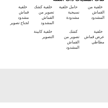
خلفية من
حامل خلفية
خلفية كشك
خلفية
القماش
نسيجية
تصوير من
قماش
المشدود
مشدودة
القماش
مشدود
المشدود
لجناح تصوير
خلفية
كشك
خلفية كابينة
عرض قماش
تصوير من
التصوير
مطاطي
القماش
المشدود