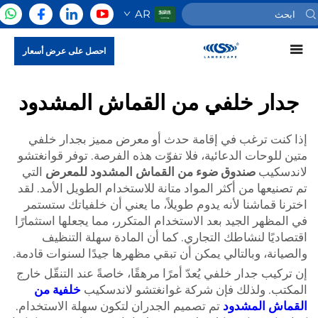
AR
احصل على عرض أسعار
جدار خلفي من القماش المشدود
إذا كنت ترغب في إقامة حدث أو معرض مميز بجدار خلفي
متين للوحات الدعائية، فلا تفوّت هذه الفرصة. توفر قوانغتشو
لاندسكيب
صندوق ضوء من القماش المشدود للمعرض
التي
تم تصنيعها من أكثر المواد متانة للاستخدام الطويل الأمد. لقد
اخترنا قماشنا لأنه يدوم طويلاً، ما يعني أن خلفياتك ستستمر
في المظهر الجيد بعد الاستخدام المتكرر، مما يجعلها استثمارًا
اقتصاديًا لنشاطك التجاري. كما أن المادة سهلة التنظيف
والصيانة، وبالتالي يمكن أن تبقي مظهرها جيدًا لسنوات قادمة.
إن تركيب جدار خلفي يُعدّ أمرًا مرهقًا، خاصةً عند التنقّل خارج
المكتب. ولذلك فإن شركة غوانغتشو لاندسكيب
خلفية من
القماش المشدود
تم تصميم الجدران لتكون سهلة الاستخدام.