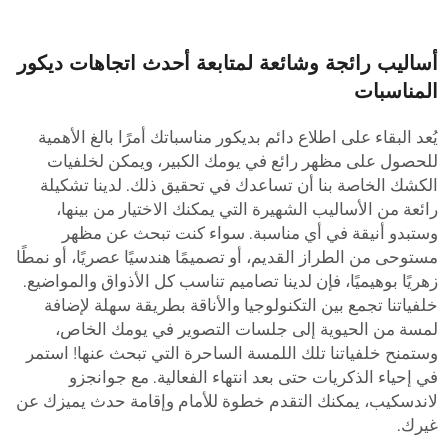
ساليب رائجة وشائعة لمتابعة أحدث اتجاهات ديكور
لمناسبات
ُعد البقاء على اطلاع دائم بديكور مناسباتك أمرًا بالغ الأهمية
لحصول على مظهر رائع في يومك الكبير، ويمكن لخلفيات
لكشك الخاصة بنا أن تساعدك في تحقيق ذلك. لدينا تشكيلة
ائعة من الأساليب الشهيرة التي يمكنك الاختيار من بينها،
ستبدو أنيقة في أي مناسبة. سواء كنت تبحث عن مظهر
ستوحى من الطراز القديم، أو تصميمًا هندسيًا عصريًا، أو نمطًا
هريًا بوهيميًا، فإن لدينا تصاميم تناسب كل الأذواق والمواضيع.
لفياتنا تجمع بين التكنولوجيا والأناقة بطريقة سهلة لإضافة
مسة من الحيوية إلى جلسات التصوير في يومك الخاص،
ستمنح خلفياتنا تلك اللمسة الساحرة التي تبحث عنها! استمر
ي إحياء الذكريات حتى بعد انتهاء الفعالية. مع جوانجزو
اندسكيب، يمكنك التقدم خطوة للأمام وإقامة حدث يميزك عن
يرك.