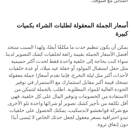
لمثالي مع ضيوفك.
سعار الجملة المعقولة لطلبات الشراء بكميات
بيرة
مكن أن يكون تنظيم حدث ما مكلفًا أيضًا، ولهذا السبب ستجد
فضل الأسعار الجملة بقيمة رائعة لخلفيات كشك التصوير لدينا.
واء كنت بحاجة إلى خلفية واحدة فقط لحدث أكثر حميمية
ثل حفل استقبال المولود أو حفلة عيد ميلاد، أو عدة خلفيات
أحداث أكبر مثل ليلة التخرج، فإننا نقدم أسعارًا جملة معقولة
منحك قيمة أكبر مقابل استثمارك مع الاستمرار في توفير
لجودة العالية للمواد المطلوبة. اطلب بالجملة لتتمكن من
لاستفادة من الخصومات وتوفير المال على كل خلفية، فهي
قل تكلفة من تأجير كشك تصوير أو شرائها واحدة تلو الأخرى.
ع شركة قوانغتشو لاندسكيب، يمكنك الحصول على خلفيات
بدو احترافية بسعر معقول لجعل حدثك الخاص لا يُنسى أبدًا
ون إنفاق ثروة.