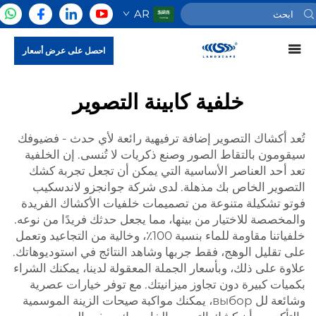
AR
احصل على عرض أسعار
خلفية كابينة التصوير
تُعد أكشاك التصوير إضافة ترفيهية رائعة لأي حدث - فضيوفك
سيقومون بالتقاط الصور وصنع ذكريات لا تُنسى. إن الخلفية
تعد أحد العناصر الأساسية التي يمكن أن تجعل تجربة كشك
التصوير الخاص بك مذهلة. لدى شركة جوانجزو لاندسكيب
فوتو تشكيلة متنوعة من تصميمات خلفيات الأكشاك الفريدة
والمخصصة للاختيار من بينها، مما يجعل حدثك فريدًا من نوعه.
خلفياتنا مقاومة للماء بنسبة 100٪، وخالية من التجاعيد وتعمل
على تقليل الوهج، فقط جربها وشاهد النتائج في استوديوهاتك.
علاوة على ذلك، وبأسعار الجملة المعقولة لدينا، يمكنك الشراء
بكميات كبيرة دون تجاوز ميزانيتك. مع توفر خيارات عصرية
وشائعة لل выбор، يمكنك مواكبة صيحات الزينة الموسمية