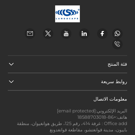
فئة المنتج
روابط سريعة
معلومات الاتصال
البريد الإلكتروني:
[email protected]
هاتف:
+86-18588703018
Office add : غرفة 414، رقم 125، طريق هوانغيوان، منطقة
باييون، مدينة قوانغتشو، مقاطعة قوانغدونغ