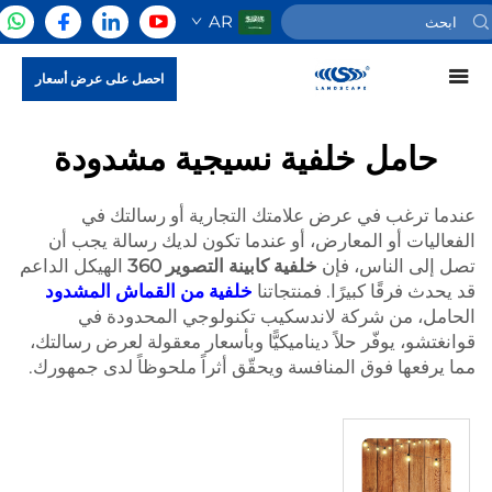
AR
احصل على عرض أسعار
حامل خلفية نسيجية مشدودة
عندما ترغب في عرض علامتك التجارية أو رسالتك في
الفعاليات أو المعارض، أو عندما تكون لديك رسالة يجب أن
تصل إلى الناس، فإن
خلفية كابينة التصوير 360
الهيكل الداعم
قد يحدث فرقًا كبيرًا. فمنتجاتنا
خلفية من القماش المشدود
الحامل، من شركة لاندسكيب تكنولوجي المحدودة في
قوانغتشو، يوفّر حلاً ديناميكيًّا وبأسعار معقولة لعرض رسالتك،
مما يرفعها فوق المنافسة ويحقّق أثراً ملحوظاً لدى جمهورك.