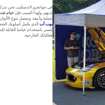
في جوانجزو لاندسكيب نحن ندرك م
لديهم. ولهذا السبب فإن
خيام شدي
عملية وأنيقة. وبفضل تنوع الألوان
بوب أب
الذي يكمل أسلوبك الشخصي
يُنسى باستخدام خيامنا القابلة لل
فعالياتك الخارجية.