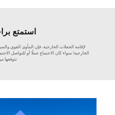
استمتع براح
لإقامة الحفلات الخارجية، فإن المأوى القوي والس
الخارجية! سواء كان الاجتماع عملًا أو للتواصل الاجت
تتوقعها من جميع خيام Eurmax القابلة