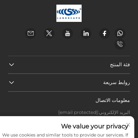
فئة المنتج
روابط سريعة
معلومات الاتصال
البريد الإلكتروني:
[email protected]
هاتف:
+86-18588703018
Office add : غرفة 414، رقم 125، طريق هوانغيوان، منطقة
We value your privacy
باييون، مدينة قوانغتشو، مقاطعة قوانغدونغ
We use cookies and similar tools to provide our services. If