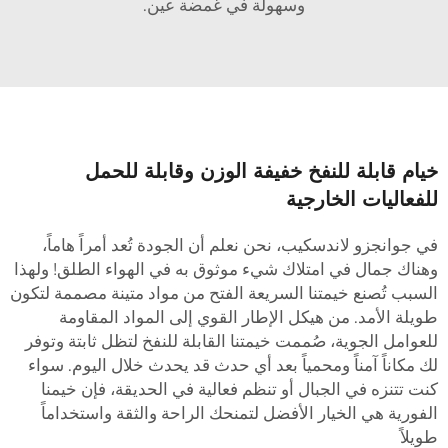
وسهولة في غمضة عين.
يام قابلة للنفخ خفيفة الوزن وقابلة للحمل
لفعاليات الخارجية
ي جوانجزو لاندسكيب، نحن نعلم أن الجودة تُعد أمراً هاماً،
هناك جمال في امتلاك شيء موثوق به في الهواء الطلق! ولهذا
لسبب تُصنع خيمتنا السريعة الفتح من مواد متينة مصممة لتكون
ويلة الأمد. من هيكل الإطار القوي إلى المواد المقاومة
لعوامل الجوية، صُممت خيمتنا القابلة للنفخ لتظل ثابتة وتوفر
ك مكاناً آمناً ومحمياً بعد أي حدث قد يحدث خلال اليوم. سواء
نت تتنزه في الجبال أو تنظم فعالية في الحديقة، فإن خيمنا
لفورية هي الخيار الأفضل لتمنحك الراحة والثقة واستخداماً
ويلاً