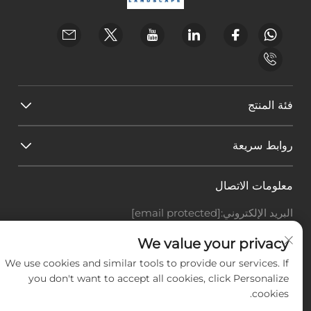
فئة المنتج
روابط سريعة
معلومات الاتصال
البريد الإلكتروني:
[email protected]
هاتف:
+86-18588703018
Office add : غرفة 414، رقم 125، طريق هوانغيوان، منطقة
We value your privacy
باييون، مدينة قوانغتشو، مقاطعة قوانغدونغ
We use cookies and similar tools to provide our services. If
you don't want to accept all cookies, click Personalize
حقوق النشر © شركة قوانغتشو لاندسكيب للتكنولوجيا
cookies.
المحدودة، جميع الحقوق محفوظة. -
سياسة الخصوصية
-
المدونة