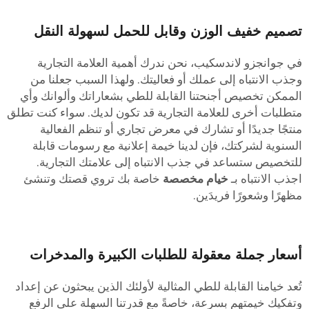
صميم خفيف الوزن وقابل للحمل لسهولة النقل
ي جوانجزو لاندسكيب، نحن ندرك أهمية العلامة التجارية
جذب الانتباه إلى عملك أو فعاليتك. ولهذا السبب جعلنا من
لممكن تخصيص أجنحتنا القابلة للطي بشعاراتك وألوانك وأي
تطلبات أخرى للعلامة التجارية قد تكون لديك. سواء كنت تطلق
نتجًا جديدًا أو تشارك في معرض تجاري أو تنظم الفعالية
لسنوية لشركتك، فإن لدينا خيمة إعلانية مع رسومات قابلة
لتخصيص ستساعد في جذب الانتباه إلى علامتك التجارية.
جذب الانتباه بـ
خيام مخصصة
خاصة بك تروي قصتك وتنشئ
ظهرًا وشعورًا فريدَين.
سعار جملة معقولة للطلبات الكبيرة والمدخرات
ُعد خيامنا القابلة للطي المثالية لأولئك الذين يبحثون عن إعداد
تفكيك خيمتهم بسرعة، خاصةً مع قدرتنا السهلة على الرفع