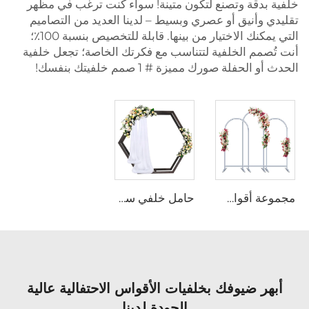
خلفية بدقة وتصنع لتكون متينة! سواء كنت ترغب في مظهر
تقليدي وأنيق أو عصري وبسيط – لدينا العديد من التصاميم
التي يمكنك الاختيار من بينها. قابلة للتخصيص بنسبة 100٪؛
أنت تُصمم الخلفية لتتناسب مع فكرتك الخاصة؛ تجعل خلفية
الحدث أو الحفلة صورك مميزة # 1 صمم خلفيتك بنفسك!
مجموعة أقواس الزفاف الخلفية (3 قطع)
حامل خلفي سداسي مزدوج الوجه من الخشب
أبهر ضيوفك بخلفيات الأقواس الاحتفالية عالية
الجودة لدينا