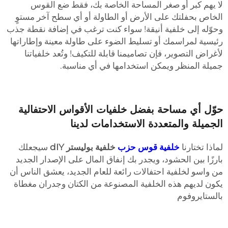
ا يهم كبر أو صغر المساحة الخاصة بك، فقط ضع القوس
لخاص بحفلتك على الأرض أو الطاولة أو أي سطح آخر مستوٍ
حوّله إلى خلفية أنيقة! سواء كنت ترغب في إضافة نقطة جذب
ئيسية لمراسمك أو تسليط الضوء على طاولة معينة وإطاراتها
أغراض التصوير، فإن تصاميمنا قابلة للتكيف! وتُعد خلفياتنا
ميلة المنظر ويمكن استخدامها في أي مناسبة.
وّل أي مساحة بفضل خلفيات الأقواس الاحتفالية
لجميلة والمتعددة الاستخدامات لدينا
ماذا تختارنا
خلفية قوس حزب
خلفية بوليستر
dIY
سيجعلك
ارزًا بين الحشود، ويجدر بك إنفاق المال على الإصدار الجديد
ن واسو لخلفية احتفالات رائعة للعام الجديد، يعشق الناس أن
كون لديهم هذه الخلفية المصنوعة من الكتان وجدران مغطاة
الستايروفوم