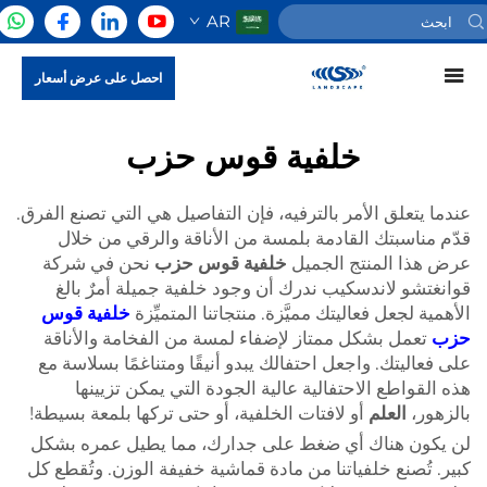
AR
احصل على عرض أسعار
خلفية قوس حزب
عندما يتعلق الأمر بالترفيه، فإن التفاصيل هي التي تصنع الفرق.
قدّم مناسبتك القادمة بلمسة من الأناقة والرقي من خلال
عرض هذا المنتج الجميل
خلفية قوس حزب
نحن في شركة
قوانغتشو لاندسكيب ندرك أن وجود خلفية جميلة أمرٌ بالغ
الأهمية لجعل فعاليتك مميَّزة. منتجاتنا المتميِّزة
خلفية قوس
حزب
تعمل بشكل ممتاز لإضفاء لمسة من الفخامة والأناقة
على فعاليتك. واجعل احتفالك يبدو أنيقًا ومتناغمًا بسلاسة مع
هذه القواطع الاحتفالية عالية الجودة التي يمكن تزيينها
بالزهور،
العلم
أو لافتات الخلفية، أو حتى تركها بلمعة بسيطة!
لن يكون هناك أي ضغط على جدارك، مما يطيل عمره بشكل
كبير. تُصنع خلفياتنا من مادة قماشية خفيفة الوزن. وتُقطع كل