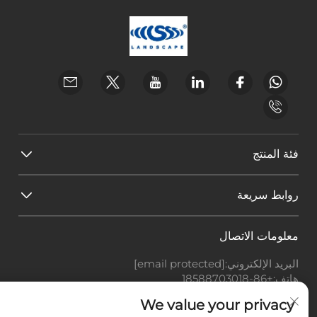
فئة المنتج
روابط سريعة
معلومات الاتصال
البريد الإلكتروني:
[email protected]
هاتف:
+86-18588703018
Office add : غرفة 414، رقم 125، طريق هوانغيوان، منطقة
We value your privacy
باييون، مدينة قوانغتشو، مقاطعة قوانغدونغ