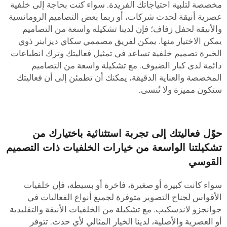
خصصة لتلبية احتياجاتك الفريدة. سواء كنت بحاجة إلى خلفية
صرية أنيقة لحدث شركات، أو ربما بعض التصاميم الرومانسية
الأنيقة لحفل زفاف؛ فإن لدينا تشكيلة واسعة من التصاميم
مكن الاختيار منها. يمكن لفريق مصممي سكاي ديزاينر ذوي
لخبرة تصميم خلفية تساعد في تمثيل فعاليتك وترك انطباعات
ائمة لدى كبار الضيوف. مع تشكيلة واسعة من التصاميم
لمخصصة والعناية الدقيقة، يمكنك أن تطمئن إلى أن فعاليتك
تكون مميزة ولا تُنسى.
وّل فعاليتك إلى تجربة استثنائية باختيارك من
شكيلتنا الواسعة من خيارات الخلفيات ذات التصميم
لقوسي
واء كانت كبيرة أو صغيرة، فاخرة أو بسيطة، فإن خلفيات
لأقواس لجناح التصوير متوفرة لجميع أنواع الفعاليات في
وانجزو لاندسكيب. مع تشكيلة من الخلفيات الأنيقة والتقليدية
و العصرية والأصلية، لدينا الخيار المثالي لأي حدث. تتوفر