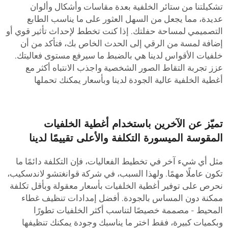
شكيلتنا من ستائر الخلفية بعدة مقاسات وأشكال وألوان
ديدة، مما يجعل من السهل العثور على ما يناسب الطابع
لتصميمي لمساحة حفلتك. إذا كنت تخطط لإحداث تأثير قوي أو
ضافة لمسة من الرقي إلى الحدث الخاص بك، فتأكد من أن
لفيات الأقواس لدينا هي بالضبط ما سيرفع مستوى فعاليتك.
زز تجربة التقاط الصور الشخصية واجذب الانتباه أكثر مع
غطية الخلفية عالية الجودة لدينا وبأسعار يمكنك تحملها
ميّز عن الآخرين باستخدام أغطية الخلفيات
لمقوسة الميسورة التكلفة والأعلى تقييمًا لدينا
ثل أي شيء آخر في تخطيط الفعاليات، فإن التكلفة دائمًا ما
كون عاملًا مهمًا. ولهذا السبب، في شركة قوانغتشو لاندسكيب،
حرص على توفير أغطية الخلفيات بأسعار معقولة وبأقل تكلفة
مكنة دون المساس بالجودة. أفضل إمدادات تنظيف غطاء
لمحيط - مصممة خصيصًا لتناسب أكثر الخلفيات تطورًا
بكميات كبيرة، فقط اختر ما يناسبك وجودة يمكنك تنظيفها