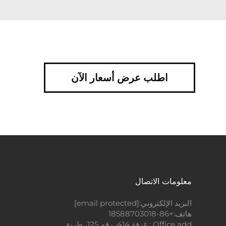
اطلب عرض أسعار الآن
معلومات الاتصال
البريد الإلكتروني:
[email protected]
هاتف:
+86-18588703018
Office add : غرفة 414، رقم 125، طريق