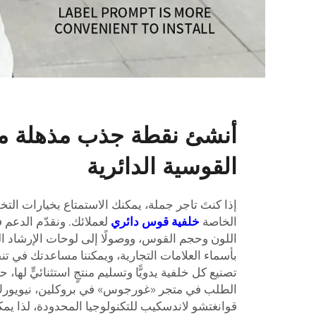
أنشئ نقطة جذب مذهلة مع 
القوسية الدائرية
إذا كنتَ تاجر جملة، يمكنك الاستمتاع بخيارات الت
الخاصة
خلفية قوس دائري
لعملائك. ونقدّم الدعم 
اللون وحجم القوس، ووصولًا إلى لوحات الإرشاد ال
بأسماء العلامات التجارية، ويمكننا مساعدتك في ت
تصنيع كل خلفية يدويًّا وتسليم منتجٍ استثنائيٍّ له
الطلب في متجر «غورجوس» في بروكلين، نيويورك
قوانغتشو لاندسكيب للتكنولوجيا المحدودة، لذا يمك