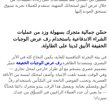
لال عرض أنيق لمنتجاتك الشهية، ستقدم للعملاء تجربة تسوق
ستحق العودة إليها.
سّن جمالية متجرك بسهولة وزد من عمليات
لشراء الاندفاعية باستخدام رف عرض الوجبات
لخفيفة الأنيق لدينا على الطاولة.
ي بيئة التجزئة التنافسية للغاية، يكمن النجاح كله في الأثر
لبصري. ومنضدتنا الظاهرة
رف عرض الوجبات الخفيفة
تتميّز
تصميم عصري ينسجم مع أي طراز خارجي لمحل تجاري —
في الوقت نفسه تلفت الانتباه. وأضف لمحلك لمسة من الأناقة
لعصرية، وتجنب الفوضى الناتجة عن التكدُّس باستخدام رفٍّ
نيقٍ ومُصمَّم بعناية. وبفضل هذا الرف، يبدو متجرك دائمًا مُحدَّثًا
 ما يعني أن عدد العملاء الراغبين في التسوُّق من عندك
يزداد!