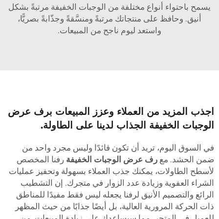
يسمح باحتواء أنواع مختلفة من الوجبات الخفيفة مرتبةً بشكل
أنيق. وحافظ على منتجاتك مرتبةً ومنسَّقةً وجذّابةً بصريًّا،
واستعد ليوم ناجح من المبيعات.
جذب المزيد من العملاء وعزز المبيعات برف عرض
لوجبات الخفيفة الجذاب لدينا على الطاولة.
ي السوق اليوم، تريد أن تكون قائدًا وليس مجرد واحد من
من الحشد. مع
رف عرض الوجبات الخفيفة
رفنا المخصص
أسطح الطاولات، يمكنك جذب العملاء بسهولة وتحفيز عمليات
لشراء العفوية وزيادة عدد الزوار في متجرك. إن التشطيب
لرائع والتصميم الأنيق لرفنا يجعله ليس فقط مفيدًا للمناطق
ات الحركة المرورية العالية، بل أيضًا جذابًا من حيث المظهر
لعميل في المتجر، مما سيساعدك على زيادة المبيعات. من