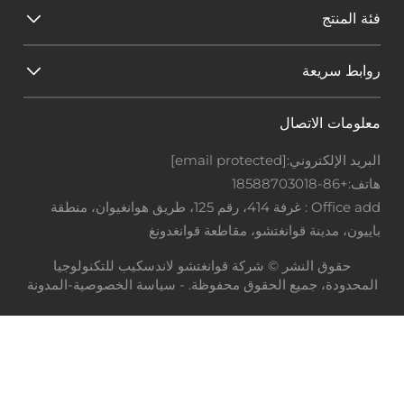
فئة المنتج
روابط سريعة
معلومات الاتصال
البريد الإلكتروني:
[email protected]
هاتف:
+86-18588703018
Office add : غرفة 414، رقم 125، طريق هوانغيوان، منطقة
باييون، مدينة قوانغتشو، مقاطعة قوانغدونغ
حقوق النشر © شركة قوانغتشو لاندسكيب للتكنولوجيا
المحدودة، جميع الحقوق محفوظة. -
سياسة الخصوصية
-
المدونة