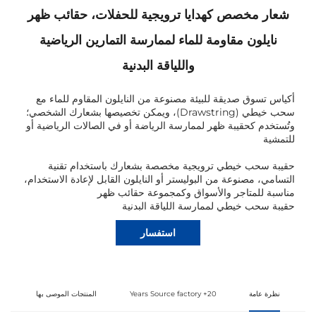
شعار مخصص كهدايا ترويجية للحفلات، حقائب ظهر
نايلون مقاومة للماء لممارسة التمارين الرياضية
واللياقة البدنية
أكياس تسوق صديقة للبيئة مصنوعة من النايلون المقاوم للماء مع
سحب خيطي (Drawstring)، ويمكن تخصيصها بشعارك الشخصي؛
وتُستخدم كحقيبة ظهر لممارسة الرياضة أو في الصالات الرياضية أو
للتمشية
حقيبة سحب خيطي ترويجية مخصصة بشعارك باستخدام تقنية
التسامي، مصنوعة من البوليستر أو النايلون القابل لإعادة الاستخدام،
مناسبة للمتاجر والأسواق وكمجموعة حقائب ظهر
حقيبة سحب خيطي لممارسة اللياقة البدنية
استفسار
نظرة عامة
20+ Years Source factory
المنتجات الموصى بها