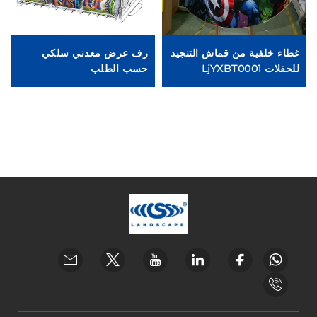
غطاء خلفية من قماش التنجيد
رف عرض معدني سلكي
م
للحفلات LjYXBT0001
حسب الطلب
ال