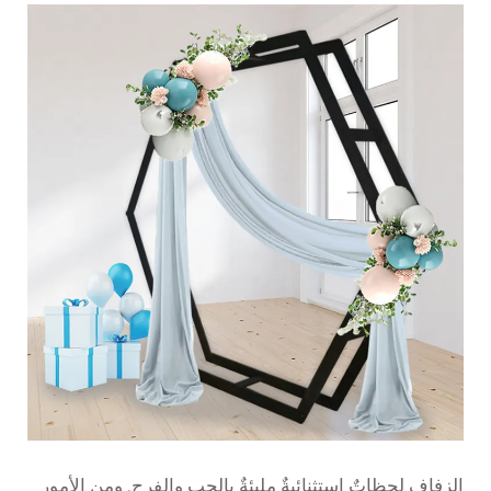
الزفاف لحظاتٌ استثنائيةٌ مليئةٌ بالحب والفرح. ومن الأمور