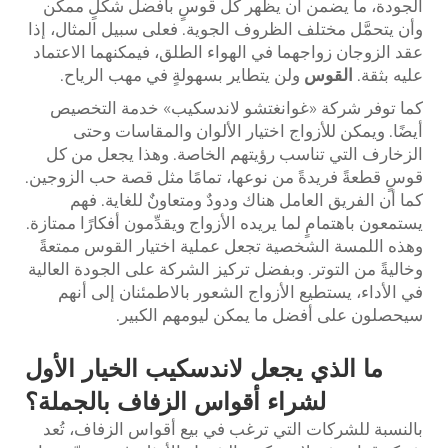
الجودة، ما يضمن أن يظهر كل قوسٍ بأفضل شكلٍ ممكن
وأن يتحمَّل مختلف الظروف الجوية. فعلى سبيل المثال، إذا
عقد الزوجان زواجهما في الهواء الطلق، فيمكنهما الاعتماد
عليه بثقة.
القوس
ولن يتطاير بسهولةٍ في مهب الرياح.
كما توفر شركة «غوانغتشو لاندسكيب» خدمة التخصيص
أيضًا. ويمكن للأزواج اختيار الألوان والمقاسات وحتى
الزخارف التي تناسب رؤيتهم الخاصة. وهذا يجعل من كل
قوسٍ قطعةً فريدةً من نوعها، تمامًا مثل قصة حب الزوجين.
كما أن الفريق العامل هناك ودودٌ ومتعاونٌ للغاية. فهم
يستمعون باهتمامٍ لما يريده الأزواج ويقدِّمون أفكارًا ممتازة.
وهذه اللمسة الشخصية تجعل عملية اختيار القوس ممتعةً
وخاليةً من التوتر. وبفضل تركيز الشركة على الجودة العالية
في الأداء، يستطيع الأزواج الشعور بالاطمئنان إلى أنهم
سيحصلون على أفضل ما يمكن ليومهم الكبير.
ما الذي يجعل لاندسكيب الخيار الأول
لشراء أقواس الزفاف بالجملة؟
بالنسبة للشركات التي ترغب في بيع أقواس الزفاف، تُعد