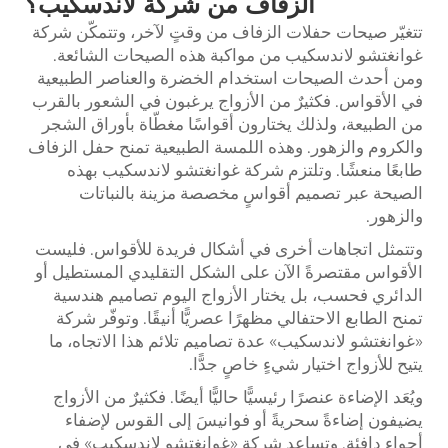
الزفاف
من شركة لاندسكيب؟
تتغيّر صيحات حفلات الزفاف من وقتٍ لآخر، وتتمكّن شركة
غوانغتشو لاندسكيب من مواكبة هذه الصيحات الشائعة.
ومن أحدث الصيحات استخدام الخضرة والعناصر الطبيعية
في الأقواس. فكثيرٌ من الأزواج يرغبون في الشعور بالقرب
من الطبيعة، ولذلك يختارون أقواسًا مغطّاة بأوراق الشجر
والكروم والزهور. وهذه اللمسة الطبيعية تمنح حفل الزفاف
طابعًا منعشًا. وتلتزم شركة غوانغتشو لاندسكيب بهذه
الصيحة عبر تصميم أقواسٍ مخصصة مزينة بالنباتات
والزهور.
وتتمثل اتجاهات أخرى في أشكال فريدة للأقواس. فليست
الأقواس مقتصرةً الآن على الشكل التقليدي المستطيل أو
الدائري فحسب، بل يختار الأزواج اليوم تصاميم هندسية
تمنح الطابع الاحتفالي مظهرًا عصريًّا أنيقًا. وتوفّر شركة
«غوانغتشو لاندسكيب» عدة تصاميم تلائم هذا الاتجاه، ما
يتيح للأزواج اختيار شيءٍ خاصٍ جدًّا.
ويُعَد الإضاءة عنصرًا رئيسيًّا حاليًّا أيضًا. فكثيرٌ من الأزواج
يضيفون إضاءةً سحريةً أو فوانيسَ إلى القوس لإضفاء
أجواء دافئة. وتساعد شركة «غوانغتشو لاندسكيب» في