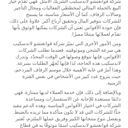
شركة قوانغتشو لاندسكيب الشريك الأمثل. فهي تقدّم خيار
البيع بالجملة المثالي لمخططي الفعاليات ومحال التأجير
وصالات الزفاف. كما أن الأسعار مناسبة، ما يسمح
للشركات بتوفير المال وتحقيق أرباح أكبر. علاوةً على ذلك،
فإن جودة الأقواس تعني أن الشركات يمكنها الوثوق بأنها
تقدّم لعملائها منتجًا مميزًا.
ومن الأمور الأخرى التي تميّز شركة قوانغتشو لاندسكيب
هي سرعة الشحن وموثوقيته. فعندما تطلب الشركات
الأقواس، فإنها تتوقع وصولها في الوقت المحدّد. وتدرك
لاندسكيب هذه الحاجة، لذا فإنها تُجهّز الطلبات بسرعة.
وهذا أمرٌ في غاية الأهمية خلال موسم الزفاف المزدحم،
حيث يتزوج عدد كبير من الأشخاص في نفس الفترة
الزمنية.
وبالإضافة إلى ذلك، فإن خدمة العملاء لديها ممتازة. فهي
دائمًا مستعدة للإجابة عن الاستفسارات ومساعدة
الشركات في اختيار الأقواس المناسبة. وهذه الدعم مفيد
جدًّا للشركات التي قد لا تكون متأكدة مما تريده بالضبط.
وبفضل تنوع منتجاتها الكبير وفريق عملها الملتزم، تُعتبر
شركة قوانغتشو لاندسكيب اسمًا موثوقًا به في قطاع