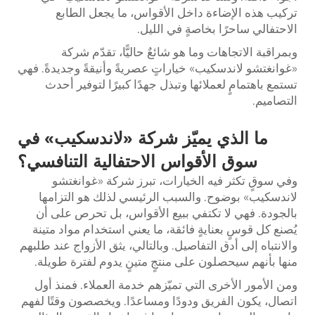
تركيب هذه الإضاءة داخل الأقواس، ما يجعل الطابع
الاحتفالي ساحرًا بخاصةٍ في الليل.
وبمراقبة الاتجاهات وما هو شائعٌ حاليًّا، تقدّم شركة
«غوانغتشو لاندسكيب» خياراتٍ عصريةً وأنيقةً وجديدةً. فهي
تستمع باهتمامٍ لعملائها وتبذل جهدًا كبيرًا لتوفير أحدث
التصاميم.
ما الذي يميّز شركة «لاندسكيب» في
سوق الأقواس الاحتفالية التنافسي؟
وفي سوقٍ تكثر فيه الخيارات، تبرز شركة «غوانغتشو
لاندسكيب» بوضوح. والسبب الرئيسي لذلك هو التزامها
بالجودة. فهي لا تكتفي ببيع الأقواس، بل تحرص على أن
يُصنع كل قوسٍ بعنايةٍ فائقة، ما يعني استخدام مواد متينة
والانتباه إلى أدق التفاصيل. وبالتالي، يثق الأزواج عند طلبهم
منها بأنهم سيحصلون على منتجٍ متينٍ يدوم لفترة طويلة.
ومن الأمور الأخرى التي تميّزهم خدمة العملاء. فمنذ أول
اتصال، يكون الفريق ودودًا ومساعدًا. ويخصصون وقتًا لفهم