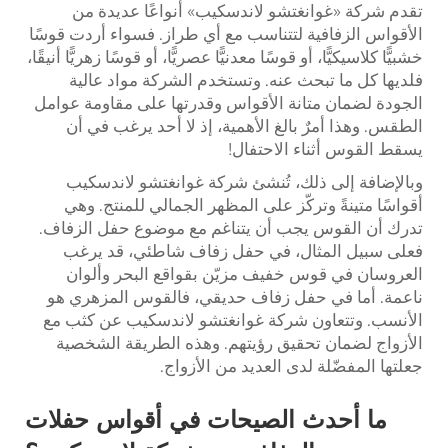
تقدم شركة «غوانغتشو لاندسكيب» أنواعًا عديدة من
الأقواس الزفافية لتتناسب مع أي طراز. فسواء أردت قوسًا
خشبيًّا كلاسيكيًّا، أو قوسًا معدنيًّا عصريًّا، أو قوسًا زهريًّا أنيقًا،
فلديها كل ما تبحث عنه. وتستخدم الشركة مواد عالية
الجودة لضمان متانة الأقواس وقدرتها على مقاومة عوامل
الطقس. وهذا أمرٌ بالغ الأهمية، إذ لا أحد يرغب في أن
يسقط القوس أثناء الاحتفال!
وبالإضافة إلى ذلك، تُنشئ شركة غوانغتشو لاندسكيب
أقواسًا متينةً وتركّز على المظهر الجمالي للمنتج. وهي
تدرك أن القوس يجب أن يتناغم مع موضوع حفل الزفاف.
فعلى سبيل المثال، في حفل زفاف شاطئي، قد يرغب
العروسان في قوس خفيف مزيّن بقواقع البحر وألوان
ناعمة. أما في حفل زفاف حديقي، فالقوس المزهري هو
الأنسب. وتتعاون شركة غوانغتشو لاندسكيب عن كثب مع
الأزواج لضمان تحقيق رؤيتهم. وهذه الطريقة الشخصية
جعلتها المفضّلة لدى العديد من الأزواج.
ما أحدث الصيحات في
أقواس حفلات