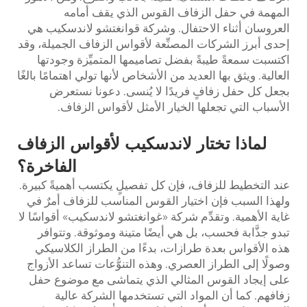
المهمة في حفل الزفاف القوس الذي يقف أمامه
العروسان أثناء الاحتفال. وشركة قوانغتشو لاندسكيب هي
إحدى أبرز الشركات المصنِّعة لأقواس الزفاف الجميلة، وقد
اكتسبت سمعةً طيبةً بفضل تصاميمها المتميِّزة وجودتها
العالية. ويثق بها العديد من الأشخاص لأنها تولي اهتمامًا بالغًا
بجعل كل حفل زفافٍ فريدًا لا يُنسى. دعونا نستعرض
الأسباب التي تجعلها الخيار الأمثل لأقواس الزفاف.
لماذا تختار لاندسكيب لأقواس الزفاف
الفاخرة؟
عند التخطيط للزفاف، فإن كل تفصيلٍ يكتسب أهميةً كبيرة.
ولهذا السبب فإن اختيار القوس المناسب للزفاف أمرٌ في
غاية الأهمية. وتقدِّم شركة «غوانغتشو لاندسكيب» أقواسًا لا
تبدو جذَّابة فحسب، بل هي أيضًا متينة وموثوقة. وتتوافر
هذه الأقواس بعدة طرازات، بدءًا من الطراز الكلاسيكي
وصولًا إلى الطراز العصري. وهذه التنوُّعات تساعد الأزواج
على إيجاد القوس المثالي الذي يتماشى مع موضوع حفل
زفافهم. كما أن المواد التي تستخدمها الشركة عالية