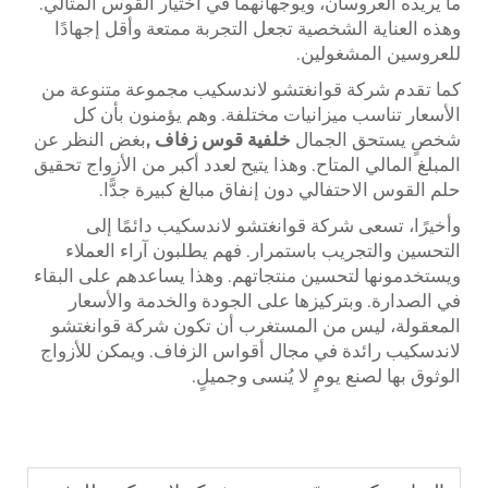
ما يريده العروسان، ويوجهانهما في اختيار القوس المثالي.
وهذه العناية الشخصية تجعل التجربة ممتعة وأقل إجهادًا
للعروسين المشغولين.
كما تقدم شركة قوانغتشو لاندسكيب مجموعة متنوعة من
الأسعار تناسب ميزانيات مختلفة. وهم يؤمنون بأن كل
شخصٍ يستحق الجمال
خلفية قوس زفاف
,
بغض النظر عن
المبلغ المالي المتاح. وهذا يتيح لعدد أكبر من الأزواج تحقيق
حلم القوس الاحتفالي دون إنفاق مبالغ كبيرة جدًّا.
وأخيرًا، تسعى شركة قوانغتشو لاندسكيب دائمًا إلى
التحسين والتجريب باستمرار. فهم يطلبون آراء العملاء
ويستخدمونها لتحسين منتجاتهم. وهذا يساعدهم على البقاء
في الصدارة. وبتركيزها على الجودة والخدمة والأسعار
المعقولة، ليس من المستغرب أن تكون شركة قوانغتشو
لاندسكيب رائدة في مجال أقواس الزفاف. ويمكن للأزواج
الوثوق بها لصنع يومٍ لا يُنسى وجميلٍ.