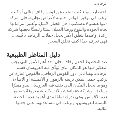
الزفاف.
باختصار، سواء كنت تبحث عن قوس زفاف مثالي أو كنت
ترغب في توفير أقواس جميلة لأغراض تجارية، فإن شركة
«غوانغتشو لاندسكيب» هي الخيار الأمثل. وتُعتبر التزاماتها
تجاه الجودة والتنوع ورضا العملاء سببًا رئيسيًّا يجعلها شركة
رائدة. وعندما يتعلَّق الأمر بجعل حفلات الزفاف لا تُنسى،
فهي تعرف جيدًا كيف تخلق السحر.
دليل المناظر الطبيعية
عند التخطيط لحفل زفاف، فإن أحد أهم الأمور التي يجب
التفكير فيها هو المكان الذي يُؤدِّي فيه العروسان قسم
الزفاف. وهنا يأتي دور القوس الزفافي. فالقوس عبارة عن
تركيبٍ جميل يمكن تزيينه بالزهور أو الأقمشة أو الإضاءة،
وهو ما يجعل المكان الذي يقف فيه العروسان يبدو مميزًا
وساحرًا. وشركة «غوانغتشو لاندسكيب» معروفةٌ بتصنيع
هذه الأقواس. وهي تدرك تمامًا مدى أهمية هذه اللحظة
بالنسبة للعروسين، وترغب في مساعدتهما على جعلها
مثالية.