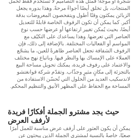
شجرة أو موجة! فمثل هذه التصاميم لا تُستخدم فقط لحمل
المنتجات، بل تخلق أيضًا أجواءً مرحةً. وهذا بدوره يجعل
الزبائن يمكثون وقتًا أطول ويتفحصون المعروضات بدقة
أكبر. كما يمكن أن تكون الرفوف الخاصة قابلةً للتعديل
أيضًا، بحيث يُمكن تغيير ارتفاعها أو عرضها حسب نوع
العناصر التي تعرضها. وهذا يساعدك على التكيّف مع
المواسم أو الفعاليات المختلفة. بالإضافة إلى ذلك، فإن
الرفوف الشفافة تجعل العناصر ظاهرةً للعين، ما يشجّع
العملاء على الإمساك بها والنظر فيها. وباتباع نهج مختلف
والاعتماد على رفوف فريدة، يمكنك تحويل مساحة البيع
بالتجزئة إلى مكانٍ مثيرٍ وجذّاب. وتقدّم شركة قوانغتشو
لاندسكيب العديد من الحلول التي تُحسّن الاستفادة من
المساحة مع الحفاظ على المظهر الأنيق والتنظيم المحكم.
حيث يجد مشترو الجملة أفكارًا فريدة
لأرفف العرض
يمكن أن يكون العثور على أرفف عرض مناسبة للعمل أمرًا
صعبًا، خاصةً بالنسبة لمشتري الجملة الذين يبحثون عن