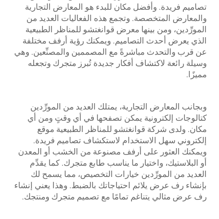
تصاميم فريدة. وأفضل مكان للبدء هو المعارض التجارية
والمعارض المتخصصة. وتجمع هذه الفعاليات العديد من
المورِّدين، ومن بينها معرض قوانغتشو للمناظر الطبيعية
الذي يعرض أحدث التصاميم. ويمكنك رؤية أرفف مختلفة
عن قرب والتحدث مباشرةً مع المصممين والمصنِّعين. وهي
وسيلة رائعة لاكتشاف أفكار جديدة تُبرز متجرك وتجعله
مميزًا.
وبجانب المعارض التجارية، يمتلك العديد من المورِّدين
كتالوجات إلكترونية يمكن تصفحها في أي وقتٍ ومن أي
مكان. ولدى شركة قوانغتشو للمناظر الطبيعية موقع
إلكتروني سهل الاستخدام لاستكشاف تصاميم فريدة.
ويمكنك العثور على أرفف مصنوعة من الخشب أو المعدن
أو البلاستيك، واختيار ما يناسب طابع متجرك. كما يقدِّم
العديد من المورِّدين خيارات التخصيص، مما يسمح لك
بإنشاء رف عرض يلائم احتياجاتك بالضبط. وهذا يعني إنشاء
رف عرض مثالي يتناغم تمامًا مع تصميم متجرك ومنتجك.