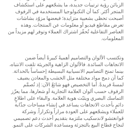
الزبائن رؤية ترتيبات جديدة، ما يشجّعهم على استكشاف
المتجر أكثر. كما أن التكنولوجيا المستخدمة في الرفوف
أصبحت تحظى بشعبية متزايدة؛ فبعضها مزوّد بشاشات
تعرض مقاطع فيديو أو معلومات عن المنتجات. وهذه
العناصر التفاعلية تُحفّز اشتراك العملاء وتوفر لهم مزيداً من
المعلومات.
وتكتسب الألوان والتصاميم أهميةً كبيرةً أيضاً ضمن
الاتجاهات السائدة. فالألوان الزاهية والجريئة تلفت الانتباه،
بينما تمنح التصاميم الانسيابية البسيطة إحساساً بالحداثة.
كما أن دمج مواد مختلفة مثل الخشب والمعادن يضيف
لمسةً فريدةً. أما التخصيص فهو شائعٌ الآن: إذ تُصمَّم
الرفوف حسب ألوان العلامة التجارية أو شعارها، مما يعزّز
التماسك البصري ويثبّت هوية العلامة. والبقاء على اطلاعٍ
دائمٍ بأحدث الاتجاهات يساعد في إنشاء مساحات جذّابة
للعملاء ويشجّعهم على العودة مراراً وتكراراً. وشركة
قوانغتشو لاندسكيب ملتزمة بتقديم أحدث دعم تصميمي
لنجاح قطاع البيع بالتجزئة ومساعدة الشركات على النمو.