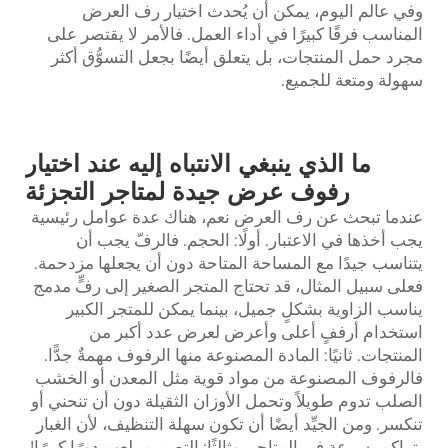
وفي عالم اليوم، يمكن أن يُحدث اختيار رف العرض
المناسب فرقًا كبيرًا في أداء العمل. فالأمر لا يقتصر على
مجرد حمل المنتجات، بل يتعلق أيضًا بجعل التسوُّق أكثر
سهولة ومتعة للجميع.
ما الذي ينبغي الانتباه إليه عند اختيار
رفوف عرض جيدة لمتاجر التجزئة
عندما تبحث عن
رف العرض
نعم، هناك عدة عوامل رئيسية
يجب أخذها في الاعتبار. أولًا: الحجم. فالرفّ يجب أن
يتناسب جيدًا مع المساحة المتاحة دون أن يجعلها مزدحمة.
فعلى سبيل المثال، قد تحتاج المتجر الصغير إلى رفٍّ مدمج
يناسب الزاوية بشكلٍ جميل، بينما يمكن للمتجر الكبير
استخدام أرففٍ أعلى وأعرض لعرض عدد أكبر من
المنتجات. ثانيًا: المادة المصنوعة منها الرفوف مهمةٌ جدًّا.
فالرفوف المصنوعة من مواد قوية مثل المعدن أو الخشب
الصلب تدوم طويلاً وتحمل الأوزان الثقيلة دون أن تنحني أو
تنكسر. ومن الجيِّد أيضًا أن تكون سهلة التنظيف، لأن الغبار
يتراكم بسرعة في المتاجر. وثالثًا: التصميم يلعب دورًا كبيرًا!