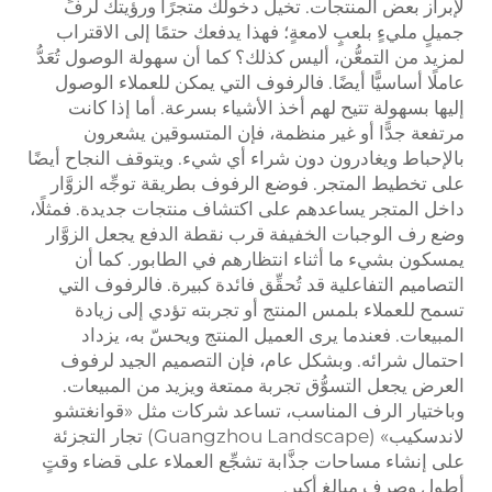
لإبراز بعض المنتجات. تخيل دخولك متجرًا ورؤيتك لرفٍّ
جميلٍ مليءٍ بلعبٍ لامعةٍ؛ فهذا يدفعك حتمًا إلى الاقتراب
لمزيد من التمعُّن، أليس كذلك؟ كما أن سهولة الوصول تُعَدُّ
عاملًا أساسيًّا أيضًا. فالرفوف التي يمكن للعملاء الوصول
إليها بسهولة تتيح لهم أخذ الأشياء بسرعة. أما إذا كانت
مرتفعة جدًّا أو غير منظمة، فإن المتسوقين يشعرون
بالإحباط ويغادرون دون شراء أي شيء. ويتوقف النجاح أيضًا
على تخطيط المتجر. فوضع الرفوف بطريقة توجِّه الزوَّار
داخل المتجر يساعدهم على اكتشاف منتجات جديدة. فمثلًا،
وضع رف الوجبات الخفيفة قرب نقطة الدفع يجعل الزوَّار
يمسكون بشيء ما أثناء انتظارهم في الطابور. كما أن
التصاميم التفاعلية قد تُحقِّق فائدة كبيرة. فالرفوف التي
تسمح للعملاء بلمس المنتج أو تجربته تؤدي إلى زيادة
المبيعات. فعندما يرى العميل المنتج ويحسّ به، يزداد
احتمال شرائه. وبشكل عام، فإن التصميم الجيد لرفوف
العرض يجعل التسوُّق تجربة ممتعة ويزيد من المبيعات.
وباختيار الرف المناسب، تساعد شركات مثل «قوانغتشو
لاندسكيب» (Guangzhou Landscape) تجار التجزئة
على إنشاء مساحات جذَّابة تشجِّع العملاء على قضاء وقتٍ
أطول وصرف مبالغ أكبر.