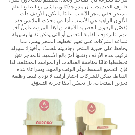
فالرف الجيد يجب أن يبدو جذّابًا ويتماشى مع الطابع العام
للمتجر. ففي متجر الألعاب، غالبًا ما تكون الأرفف ذات
الألوان الزاهية هي الأنسب، أما في محلات الملابس فقد
يُفضَّل الرفوف العصرية الأنيقة. ورابعًا: المرونة عاملٌ آخر
مهم. فالرفوف القابلة للتعديل أو التي يمكن نقلها بسهولة
تساعد الشركات على تغيير تخطيط المتجر بيسر، مما
يحافظ على حيوية المتجر وجاذبيته للعملاء. وأخيرًا: سهولة
تركيب هذه الأرفف ونقلها أمرٌ بالغ الأهمية. فالمتاجر تغيّر
تخطيطها غالبًا بمناسبة الفعاليات أو المواسم المختلفة، لذا
فإن التجميع البسيط يوفّر الوقت والجهد. وبمراعاة هذه
النقاط، يمكن للشركات اختيار أرفف لا تؤدي فقط وظيفة
تخزين المنتجات، بل تحسّن أيضًا تجربة التسوّق.