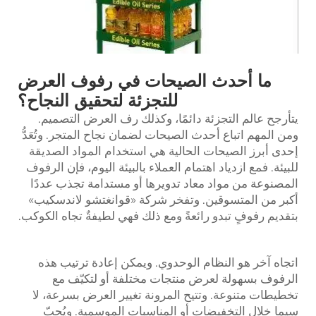
ما أحدث الصيحات في رفوف العرض
للتجزئة لتحقيق النجاح؟
يتأرجح عالم التجزئة دائمًا، وكذلك
رف العرض
التصميم.
ومن المهم اتباع أحدث الصيحات لضمان نجاح المتجر. وتُعَدُّ
إحدى أبرز الصيحات الحالية هي استخدام المواد الصديقة
للبيئة. فمع ازدياد اهتمام العملاء بالبيئة اليوم، فإن الرفوف
المصنوعة من مواد معاد تدويرها أو مستدامة تجذب عددًا
أكبر من المتسوقين. وتفخر شركة «قوانغتشو لاندسكيب»
بتقديم رفوفٍ تبدو رائعةً ومع ذلك فهي لطيفةٌ تجاه الكوكب.
اتجاه آخر هو النظام الوحدوي. ويمكن إعادة ترتيب هذه
الرفوف بسهولة لعرض منتجات مختلفة أو لتكيّف مع
تخطيطات متنوعة. وتتيح المرونة تغيير العرض بسرعة، لا
سيما خلال التخفيضات أو المناسبات الموسمية. ويُحبّ