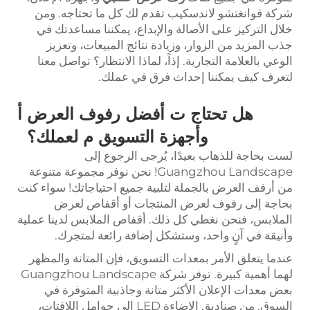
شركة قوانغتشو لاندسكيب تقدم لك كل ما تحتاجه. ومن
خلال التركيز على الأصالة والإبداع، يمكننا مساعدتك في
جذب المزيد من الزوار، وزيادة نتائج المبيعات، وتعزيز
الوعي بالعلامة التجارية. إذاً، لماذا الانتظار؟ تواصل معنا
لتعرف كيف يمكننا إحداث فرق في عملك.
هل تحتاج
ت
أفضل رفوف العرض
أ
وأجهزة التسويق
م
لعملك؟
لست بحاجة للذهاب بعيدًا، يُرجى الرجوع إلى
Guangzhou Landscape! نحن نوفر مجموعة متنوعة
من أرفف العرض بالجملة لتلبية جميع احتياجاتك! سواء كنت
بحاجة إلى رفوف لعرض المنتجات أو أقفاص لعرض
الملابس، فنحن نغطي كل ذلك. أقفاص الملابس لدينا عملية
وأنيقة في آنٍ واحد، وستشكل إضافة رائعة لمتجرك.
عندما يتعلق الأمر بمعدات التسويق، فإن المتانة والمظهر
لهما أهمية كبيرة. توفر شركة Guangzhou Landscape
بعض معدات الإعلان الأكثر متانة وجاذبية المتوفرة في
السوق. من صناديق الإضاءة LED إلى حوامل اللافتات،