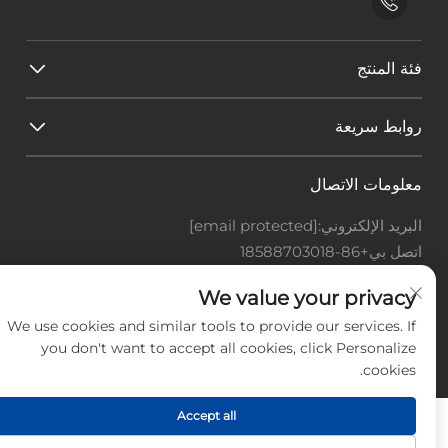
فئة المنتج
روابط سريعة
معلومات الاتصال
البريد الإلكتروني:
[email protected]
اتصل بي
+86-18588703018
Office add : غرفة 414، رقم 125، طريق هوانغيوان، منطقة
We value your privacy
باييون، مدينة قوانغتشو، مقاطعة قوانغدونغ
We use cookies and similar tools to provide our services. If
حقوق النشر © شركة قوانغتشو لاندسكيب للتكنولوجيا
you don't want to accept all cookies, click Personalize
المحدودة، جميع الحقوق محفوظة. -
سياسة الخصوصية
-
المدونة
cookies.
Accept all