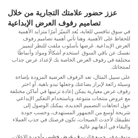
عزز حضور علامتك التجارية من خلال
تصاميم رفوف العرض الإبداعية
في سوق تنافسي للغاية، يُعد التميّز أمرًا متزايد الأهمية
للحفاظ على الأهمية. وهنا تأتي أهمية تصاميم رفوف
العرض الإبداعية. عَرضها بأسلوب ملفت للنظر لتمييز
نفسك عن باقي السوق. استخدم أشكالًا ومواد وأنماطًا
مختلفة في رفوف العرض الخاصة بك لإعداد عرض جذاب
لمنتجاتك.
على سبيل المثال، تعد الرفوف العرضية المزودة بإضاءة
وسيلة رائعة لإبراز بضاعتك وجعلها تبدو باهية. أو اختر
رفوف عرض معيارية يمكن إعادة ترتيبها في أماكن مختلفة
مع عروض منتجات متنوعة. وباستخدام التفكير الإبداعي
حول اتجاهات التصميم الجديدة، يمكنك الوصول إلى
شريحة أوسع من الجمهور المستهدف، وحسب جودة
تطبيقك لأحدث الصيحات، تكون فرصتك في جذب العملاء
والبقاء في أذهانهم عالية.
متوفرة في جميع فئات
رف عرض خشبي
وأجهزة الإعلان،