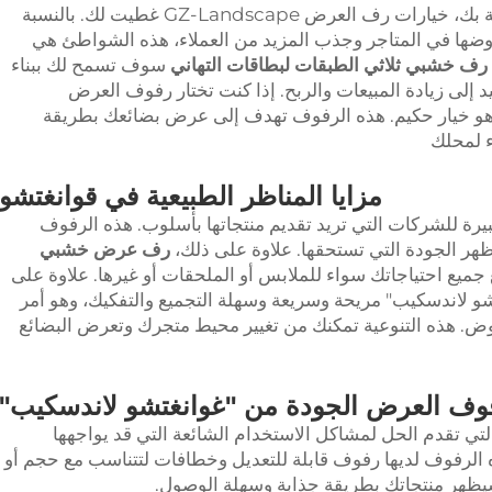
في كل شيء، بالنسبة لمناطق التجزئة الخاصة بك، خيارات رف العرض GZ-Landscape غطيت لك. بالنسبة
وضها في المتاجر وجذب المزيد من العملاء، هذه الشواطئ هي
رف خشبي ثلاثي الطبقات لبطاقات التهاني
سوف تسمح لك ببناء
إلى زيادة المبيعات والربح. إذا كنت تختار رفوف العرض
هو خيار حكيم. هذه الرفوف تهدف إلى عرض بضائعك بطريقة
ء لمحلك
مزايا المناظر الطبيعية في قوانغتشو
بيرة للشركات التي تريد تقديم منتجاتها بأسلوب. هذه الرفوف
ظهر الجودة التي تستحقها. علاوة على ذلك،
رف عرض خشبي
جميع احتياجاتك سواء للملابس أو الملحقات أو غيرها. علاوة على
 لاندسكيب" مريحة وسريعة وسهلة التجميع والتفكيك، وهو أمر
روض. هذه التنوعية تمكنك من تغيير محيط متجرك وتعرض البضائع
وف العرض الجودة من "غوانغتشو لاندسكيب"
تي تقدم الحل لمشاكل الاستخدام الشائعة التي قد يواجهها
الرفوف لديها رفوف قابلة للتعديل وخطافات لتتناسب مع حجم أو
ظهر منتجاتك بطريقة جذابة وسهلة الوصول.