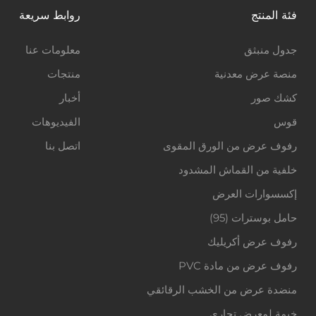
فئة المنتج
روابط سريعة
جدول منبثق
معلومات عنا
منصة عرض معدنية
منتجات
كشك صور
أخبار
قوس
الفيديوهات
رفوف عرض من الورق المقوى
اتصل بنا
خلفية من القماش المشدود
إكسسوارات العرض
حامل بوسترات (95)
رفوف عرض أكريليك
رفوف عرض من مادة PVC
منضدة عرض من الخشب الرقائقي
خيمة لمعرض تجاري