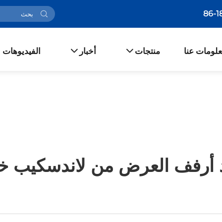
لومات عنا
منتجات
أخبار
الفيديوهات
د أرفف العرض من لاندسكيب خيارً