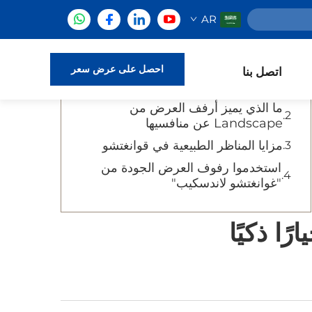
AR
جدول المحتويات
الحل التسويقي الذي ينهي جميع الحلول
احصل على عرض سعر
اتصل بنا
التسويقية
ما الذي يميز أرفف العرض من
Landscape عن منافسيها
مزايا المناظر الطبيعية في قوانغتشو
استخدموا رفوف العرض الجودة من
"غوانغتشو لاندسكيب"
ا ذكيًا