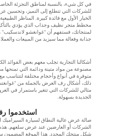
للشركات التي تتطلع إلى التميز، وتحسين عر
الخيار الأول مع فائدة كبيرة. المناظر الطبيعية
مخطط متجر نظيف وجذاب الذي يؤدي بالتأكيد 
لمنتجاتك، فستفهم أن "غوانغشو لاندسكيب" 
جذابة وفعالة مما سيزيد من المبيعات والعملا
أشكالنا التجارية تجلب معهم بعض الفوائد الك
مصنوعة من مواد متينة ودائمة التي تمنحها م
متوفرة في أنواع وأحجام مختلفة لتتناسب مع 
ذلك، أشكال رف العرض بالجملة من "غوانغتشو
مثالي للشركات التي تتغير باستمرار في الع
الجديدة بسهولة.
استخدموا رف
صالة عرض عالية النطاق لسيارة السيراميك ال
الشركات أو العارضين عند عرض سلعهم. هذه 
شكل منتجك المحدد. هذا الموقع المضمون سي