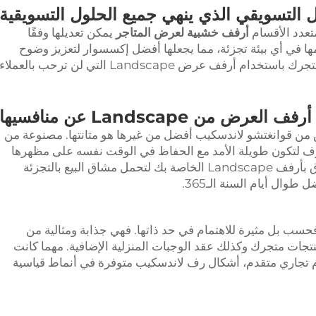
 التسويقي الذي ينهي جميع الحلول التسويقية
متعدد الأقسام
أرفف خشبية لعرض المتاجر
يمكن تعديلها وفقًا
ها في أي بيئة تجزئة، مما يجعلها أفضل إكسسوار لتعزيز وضوح
وأناقة منتجاتك. صمّم تخطيطًا جذابًا ومثيرًا لمتجرك باستخدام أرفف عرض Landscape التي لن ترحب بالعملاء
عرض من Landscape عن منافسيها
 من قوانغتشو لاندسكيب أفضل من غيرها هو متانتها. مصنوعة من
رفوف لتكون طويلة الأمد مع الحفاظ في الوقت نفسه على مظهرها
الاحترافي في أي بيئة تجزئة. لذا يمكنك الوثوق بأرفف Landscape الخاصة بك لتحمل مشاق البيع بالتجزئة
وال أيام السنة الـ365.
سب بل مثيرة للاهتمام في حد ذاتها. فهي جذابة ومثالية من
نتجات متجرك وكذلك عقد الوجبات المنزلية الإضافية. مهما كانت
جاري متقدم، أشكال رف لاندسكيب متوفرة في أنماط قياسية