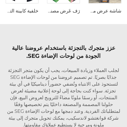
شاشة عرض من الورق المقوى بتصميم مخصص
رَف عَرض مصنوع من لوحة الرغوة PVC
خلفية كابينة التصوير 360
عزز متجرك بالتجزئة باستخدام عروضنا عالية
الجودة من لوحات الإضاءة SEG.
لجلب العملاء وزيادة المبيعات، يجب أن يكون متجر التجزئة
جذابًا بصريًا. تم تصميم عروضنا من لوحات الإضاءة SEG
لتستحوذ على الانتباه وتُضفي حضوراً ديناميكيًا في أي بيئة
تجزئة. سواء كنت بحاجة إلى لوحة إعلانية مضيئة لعرض
المنتجات، أو رسمًا ملونًا مضاءً للترويج لعروض البيع، فإن
حلولنا المصممة والمصنعة داخليًا يتم تخصيصها وفقًا
لمتطلباتك الفردية. وعند دمجها مع لوحات الإضاءة SEG من
شركة قوانغتشو لاندسكيب، يمكنك تحويل متجرك إلى بيئة
ملونة ومرحبة لا يستطيع عملاؤك مقاومتها.