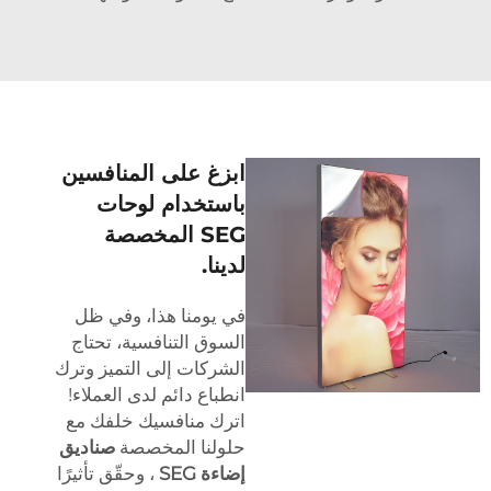
ابزغ على المنافسين
باستخدام لوحات
SEG المخصصة
لدينا.
في يومنا هذا، وفي ظل
السوق التنافسية، تحتاج
الشركات إلى التميز وترك
انطباع دائم لدى العملاء!
اترك منافسيك خلفك مع
حلولنا المخصصة
صناديق
إضاءة SEG
، وحقّق تأثيرًا