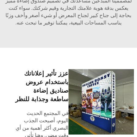
لمصممينا المبدعين مساعدتك في تصميم صندوق إضاءة مميز
يعكس بدقة هوية علامتك التجارية وقيم شركتك. سواء كنت
بحاجة إلى جناح كبير لجناح المعرض أو شيء أصغر وأخف وزنًا
يناسب المساحات البيعية، يمكننا توفير ما تبحث عنه.
عزز تأثير إعلاناتك
باستخدام عروض
صناديق إضاءة
ساطعة وجذابة للنظر
في المجتمع الحديث
اليوم، أصبحت الجذب
البصري أكثر أهمية من أي
وقت مضى. وهنا تأتي