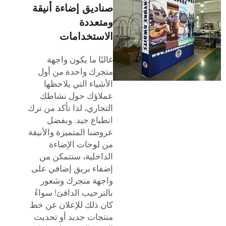
صناديق إضاءة أنيقة
ومتعددة
الاستخدامات
غالبًا ما يكون واجهة
متجرك واحدة من أول
الأشياء التي يلاحظها
عملاؤك حول نشاطك
التجاري، لذا تأكد من ترك
انطباع جيد. وبفضل
عروضنا المتميزة والأنيقة
من لوحات الإضاءة
الداخلية، ستتمكن من
إضفاء بريق إضافي على
واجهة متجرك وشعور
بالترحيب الدافئ! سواءً
كان ذلك للإعلان عن خط
منتجات جديد أو تحديث