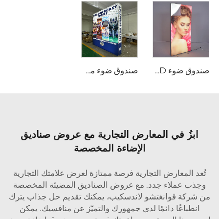
صندوق ضوء LED بدون إطار
صندوق ضوء من القماش المشدود للمعرض
ابزُ في المعارض التجارية مع عروض صناديق
الإضاءة المخصصة
تُعد المعارض التجارية فرصة ممتازة لعرض علامتك التجارية
وجذب عملاء جدد. مع عروض الصناديق المضيئة المخصصة
من شركة قوانغتشو لاندسكيب، يمكنك تقديم حل جذاب يترك
انطباعًا دائمًا لدى جمهورك والتميّز عن منافسيك. يمكن