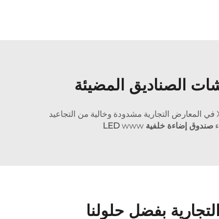
ات الصناديق المضيئة
تتميز رسومات Xpressions وعروضها السريعة في المعارض التجارية بالبروز بين الحشود. تظل رسومات Xpressions في المعارض التجارية مشدودة وخالية من التجاعيد
ء
صندوق إضاءة خلفية LED
www
لتجارية بفضل حلولنا