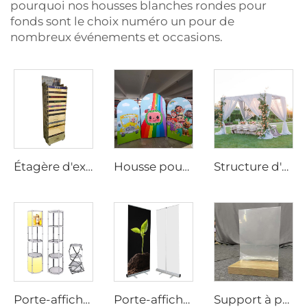
pourquoi nos housses blanches rondes pour
fonds sont le choix numéro un pour de
nombreux événements et occasions.
Étagère d'exposition en contreplaqué sur mesure pour fournitures animales Ljmzj0001
Housse pour fond tendu en tissu pour fête LjBYBT0001
Structure d'arrière-plan en alliage d'aluminium extensible
Porte-affiche en tourbillon en tube d'aluminium
Porte-affiche vertical enroulable
Support à panneau acrylique en bois en forme de T