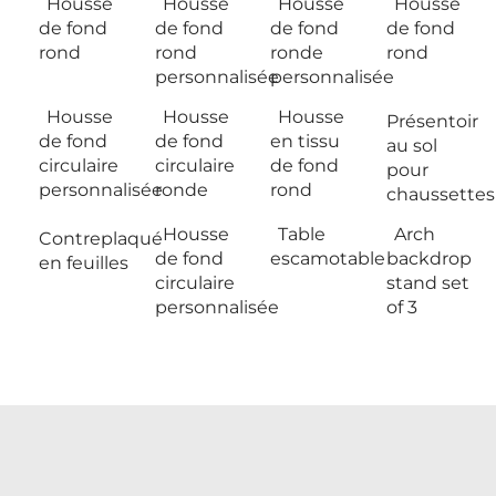
Housse
Housse
Housse
Housse
de fond
de fond
de fond
de fond
rond
rond
ronde
rond
personnalisée
personnalisée
Housse
Housse
Housse
Présentoir
de fond
de fond
en tissu
au sol
circulaire
circulaire
de fond
pour
personnalisée
ronde
rond
chaussettes
Housse
Table
Arch
Contreplaqué
de fond
escamotable
backdrop
en feuilles
circulaire
stand set
personnalisée
of 3