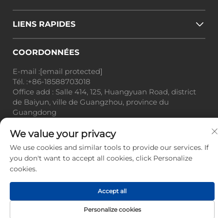
LIENS RAPIDES
COORDONNÉES
E-mail :
[email protected]
Tél. :
+86-18588703018
Office add : Salle 414, 125, Huangyuan Road, district
de Baiyun, ville de Guangzhou, province du
Guangdong
Droits d'auteur © Guangzhou Landscape Technology
We value your privacy
Co., Ltd. Tous droits réservés. -
Politique de
We use cookies and similar tools to provide our services. If
confidentialité
-
Blog
you don't want to accept all cookies, click Personalize
cookies.
Accept all
Personalize cookies