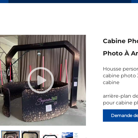
Cabine Pho
Photo À An
Housse person
cabine photo
cabine
arrière-plan 
pour cabine ph
Demande d
renseignemen