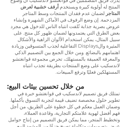
يدرك فريق المصممين في قوانغتشو لاندسكيب أن وضوح
المنتج له أولوية كبيرة ويستخدم
أرفف خشبية لعرض
المتاجر
لضمان عدم فقدان المنتجات وسط المتاجر
المزدحمة. إن وضع الرفوف في الأماكن الشهيرة وإنشاء
عروض بصرية جذابة تُلفت انتباه الناس للدخول هي مجرد
بعض الطرق التي يعتمدونها لضمان ظهور كل منتج. على
سبيل المثال، يمكن استخدام الألوان الزاهية والأشكال
المثيرة والDisplays التفاعلية لجذب المتسوقين وزيادة
اهتمامهم بالبضائع. ومن خلال الجمع بين التصميم الذكي
والمعرفة العميقة بالمستهلك، تحرص مجموعة قوانغتشو
لاندسكيب على وضع المنتجات بطريقة تجذب انتباه
المستهلكين فعليًا وترفع المبيعات.
من خلال تحسين بيئات البيع:
تمتلك فريق تصميم لاندسكيب في قوانغتشو خبرة في
تطوير حلول مخصصة تضيف قيمة لتجربة التسوق بأكملها.
وضمان العمل معكم في كل خطوة على الطريق، من أجل
فهم أفضل لهوية علامتكم التجارية، وقاعدة العملاء،
وتخطيط المتجر، مما يمكن فريق التصميم من إنتاج حوامل
عرض بتصميمات متكاملة تصبح جزءًا من المشهد البيع