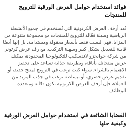
وائد استخدام حوامل العرض الورقية للترويج
لمنتجات
ُعد أرفف العرض الكرتونية التي تُستخدم في جميع الأنشطة
لرياضية وسيلة فعّالة للترويج للمنتجات مع مجموعة متنوعة من
لمزايا. فهي ليست فقط بأسعار معقولة ومستدامة، بل إنها أيضًا
ابلة للتعديل بشكل كبير وسهلة التركيب. مع رف عرض كرتوني
ن شركة جوانجزو لاندسكيب للتكنولوجيا المحدودة، يمكنك
رض منتجاتك بأناقة، وبطريقة جذابة تساعد على تحفيز
لاهتمام بالشراء. سواء كنت ترغب في الترويج لمنتج جديد، أو
قديم عرض حصري، أو ببساطة ترغب في جذب المزيد من
لعملاء، فإن أرفف العرض الكرتونية تكون فعّالة ومتعددة
لوظائف.
لقضايا الشائعة في استخدام حوامل العرض الورقية
كيفية حلها