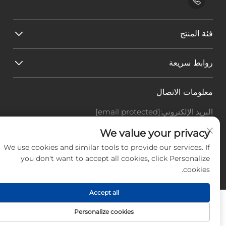
فئة المنتج
روابط سريعة
معلومات الاتصال
البريد الإلكتروني:
[email protected]
هاتف:
+86-18588703018
We value your privacy
Office add : غرفة 414، رقم 125، طريق هوانغيوان، منطقة
باييون، مدينة قوانغتشو، مقاطعة قوانغدونغ
We use cookies and similar tools to provide our services. If
you don't want to accept all cookies, click Personalize
حقوق النشر © شركة قوانغتشو لاندسكيب للتكنولوجيا
cookies.
المحدودة، جميع الحقوق محفوظة. -
سياسة الخصوصية
-
المدونة
Accept all
Personalize cookies