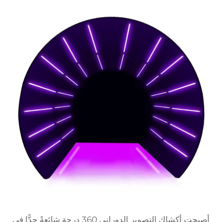
أصبحت أكشاك التصوير الدوراني 360 درجة شائعةً جدًّا في