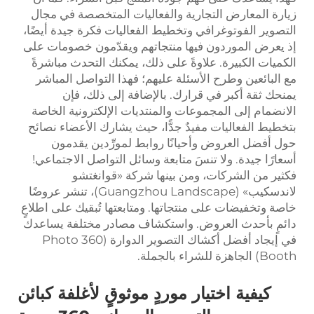
زيارة المعارض التجارية والفعاليات المتخصصة في مجال
التصوير الفوتوغرافي وتخطيط الفعاليات فكرة جيدة أيضًا،
إذ يعرض الموردون فيها منتجاتهم ويقدّمون خصومات على
الكميات الكبيرة. علاوةً على ذلك، يمكنك التحدث مباشرةً
مع البائعين وطرح الأسئلة عليهم؛ فهذا التواصل المباشر
يمنحك ثقة أكبر في قرارك. بالإضافة إلى ذلك، فإن
الانضمام إلى المجموعات والمنتديات الإلكترونية الخاصة
بتخطيط الفعاليات مفيدٌ جدًّا، حيث يشارك الأعضاء نصائح
حول أفضل العروض وأحيانًا روابط لمورِّدين يقدمون
أسعارًا جيدة. ولا تنسَ متابعة وسائل التواصل الاجتماعي!
فكثير من الشركات، ومن بينها شركة «قوانغتشو
لاندسكيب» (Guangzhou Landscape)، تنشر عروضًا
خاصة وتخفيضات على منتجاتها. ومتابعتها تُبقيك على اطلاعٍ
دائمٍ بأحدث العروض. واستكشاف مصادر مختلفة يساعدك
في إيجاد أفضل أكشاك التصوير الدوارة (360 Photo
Booth) الجاهزة للشراء بالجملة.
كيفية اختيار موردٍ موثوقٍ لأغلفة كبائن