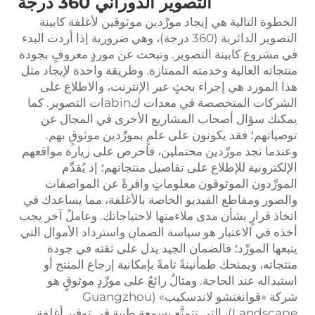
التصوير الدوراني 360 درجة
الخطوة التالية هي إيجاد مورِّدين موثوقين لأغلفة كابينة
التصوير الدائرية (360 درجة)، وهي ضرورية إذا أردت البدء
في مشروع كابينة التصوير. وتبحث عن موردٍ معروفٍ بجودة
منتجاته العالية وخدمته الممتازة. وطريقة واحدة لإيجاد مثل
هذا المورد هي إجراء بحثٍ عبر الإنترنت، والاطلاع على
الشركات المتخصصة في معدات كabinات التصوير. كما
يمكنك سؤال أصحاب المشاريع الأخرى في المجال عن
توصياتهم؛ فقد يكونون على علمٍ بمورِّدين موثوقٍ بهم.
وعندما تجد مورِّدين محتملين، فاحرص على زيارة مواقعهم
الإلكترونية للإطلاع على تفاصيل منتجاتهم؛ إذ يُقدِّم
المورِّدون الموثوقون معلوماتٍ وافرةً عن المواصفات
والصور ومقاطع الفيديو الخاصة بالأغلفة، مما يساعدك في
اتخاذ قرارٍ بشأن مدى ملاءمتها لاحتياجاتك. وعاملٌ آخر يجب
أخذه في الاعتبار هو سياسة الضمان واسترداد الأموال التي
يتبعها المورِّد؛ فالضمان الجيد يدل على ثقته في جودة
منتجاته، ويمنحك طمأنينةً تامةً بإمكانية إرجاع المنتج أو
استبداله عند الحاجة. ومثالٌ رائعٌ على مورِّدٍ موثوقٍ هو
شركة «قوانغتشو لاندسكيب» (Guangzhou
Landscape)، التي تتمتَّع بسمعةٍ طيبةٍ في توفير أغلفة