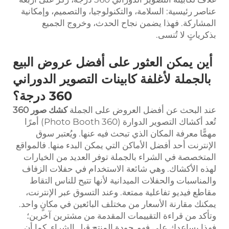
عناصر رئيسية: السلامة، والتكنولوجيا، والتصميم، وإمكانية
المشاركة. فهذا يضمن نجاح الحدث، وخروج الجميع
بذكرياتٍ لا تُنسى.
أين يمكن العثور على أفضل عروض البيع
بالجملة لأغلفة كابينات التصوير الدوراني
360 درجة؟
عند البحث عن أفضل العروض على الجملة
كشك صور 360
تُعد أكشاك التصوير الدوارة (360 Photo Booth) أمرًا
مهمًّا معرفة المكان الذي تبحث فيه عنها. ويُعتبر سوق
الإنترنت أحد أفضل الأماكن التي يمكن البدء منها. فالمواقع
المتخصصة في الشراء بالجملة توفر العديد من الخيارات
لهذه الأكشاك. وهي شائعة الاستخدام في حفلات الزفاف
والمناسبات والحفلات الميدانية لأنها تتيح للناس التقاط
مقاطع فيديو تفاعلية ممتعة. وعند التسوق عبر الإنترنت،
يمكنك مقارنة الأسعار من مختلف البائعين في مكانٍ واحد.
وتأكد من قراءة التقييمات المقدمة من مشترين آخرين؛
فهذا يساعدك على فهم جودة المنتج قبل الشراء. كما أن