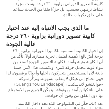
كابينة التصوير الدوراني بزاوية ٣٦٠ درجة ليست مجرد
نشاط ترفيهي فحسب، بل جزءًا قيّمًا من الحدث يساعد
على خلق ذكريات خالدة.
ما الذي يجب الانتباه إليه عند اختيار
كابينة تصوير دورانية بزاوية ٣٦٠ درجة
عالية الجودة
إن اختيار الكابينة المناسبة للكاميرا الدورانية بزاوية ٣٦٠
درجة أمرٌ بالغ الأهمية لضمان تجربة ممتازة. أولاً، تأكَّد من
أن الكابينة متينة وآمنة. فكابينة التصوير الجيدة تُصنع من
مواد قوية تتحمل حركة كبيرة. ويكتسب هذا الأمر أهميةً
بالغة لأن المستخدمين يتحركون داخلها وأحيانًا يرقصون، لذا
فهي تحتاج إلى هيكل لا ينقلب بسهولة. وتركِّز شركة
«قوانغتشو لاندسكيب» (Guangzhou Landscape)
على بناء كبائن آمنة وموثوقة، ليتمكّن الجميع من الاستمتاع
بها دون القلق من وقوع أي حوادث.
بعد ذلك، فكّر في التكنولوجيا المُدمجة داخل الكابينة.