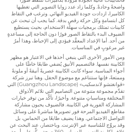
فالكابينات عالية الجودة مزوَّدة بكاميرات تلتقط صورًا
واضحةً وحادةً. وكلما زاد عدد زوايا التصوير التي تغطيها
الكاميرا، ازدادت جودة الفيديو النهائي. وترغب في التقاط
كل ابتسامةٍ وكل حركة رقصٍ بدقة. كما يجب أن تبحث عن
كابينات تمتلك برمجيات سهلة الاستخدام، بحيث يستطيع
الضيوف البدء بالتقاط الصور فورًا دون الحاجة إلى مساعدةٍ
من أحد. أما الإعداد المعقَّد فيؤدي إلى الإحباط، وهذا أمرٌ
غير مرغوبٍ في المناسبات.
ومن الأمور الأخرى التي ينبغي أخذها في الاعتبار هو مظهر
الكابينة نفسها. فالتصميم الأنيق يُضفي طابعًا خاصًّا على
أجواء المناسبة. سواء كانت الكابينة عصريةً أنيقةً أو ملونةً
وممتعةً، فإنها ستتناغم مع موضوع الحفل. وهنا تبرز شركة
«قوانغتشو لاندسكيب» (Guangzhou Landscape) التي
تقدِّم مجموعة متنوعة من التصاميم التي تلائم الأذواق
المختلفة ومناسباتٍ متنوعة. وأخيرًا، تأكَّد من توفر خيارات
المشاركة الفورية في الكابينة. فالضيوف يحبون مشاركة
مقاطع الفيديو المرحة فور تصويرها مباشرةً على وسائل
التواصل الاجتماعي. وهذا يضيف طابعًا من الحماس، بل
وقد يروِّج للمُناسبة عبر الإنترنت. وباختصار، عند البحث عن
غلاف لكابينة التصوير الدوراني 360 درجة، ركِّز على أربعة