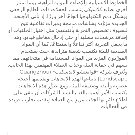
الخطوط الانسيابية والإضاءة النيونية الزاهية، بينما تمتاز
أخرى بطابع كلاسيكي يناسب الحفلات ذات الطابع الرجعي.
ويشكّل دمج التكنولوجيا اتجاهًا آخر بارزًا. إذ تأتي الأجنحة
الجديدة مزوَّدة بشاشات مدمجة وميزات تفاعلية تتيح
للضيوف تخصيص التجربة بأنفسهم؛ مثل اختيار الخلفيات أو
إضافة مرشحات مسلية أو حتى إدخال مقاطع فيديو. وهذا
ما يجعل التجربة أكثر تفاعلًا واستمتاعًا. كما أن المواد
الصديقة للبيئة تكتسب شعبية متزايدة، حيث يستخدم
المورِّدون المزيد من المواد المستدامة في منتجاتهم، مما
يسهم في حماية البيئة وجذب العملاء المهتمين بهذا الجانب.
وتُعرف شركة «قوانغتشو لاندسكيب» (Guangzhou
Landscape) باتباعها لهذه الاتجاهات وتقديمها أجنحة
عصرية وأنيقة وصديقة للبيئة. ومع تطوُّر هذه الاتجاهات،
يكتسب الأمر أهمية بالغة بالنسبة للشركات أن تبقى على
اطلاعٍ دائمٍ بها لجذب مزيدٍ من العملاء وتقديم تجارب فريدة
في الفعاليات.