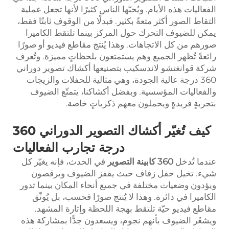
الفعاليات هذه الأيام. ويُحبّها الناس كثيرًا لأنها تجعل عملية
التقاط الصور أكثر متعةً بكثير. فبدلًا من الوقوف ثابتًا فقط،
يمكن للضيوف التحرك حول المركز بينما تلتقط الكاميرا
صورهم من كل الاتجاهات. وهذا يُنتج مقاطع فيديو أو صورًا
رائعةً تُظهر الجميع وهم يستمتعون بلحظاتٍ مميزة. وتُعرف
شركة قوانغتشو لاندسكيب بتصنيعها أكشاك تصوير دوراني
360 درجة عالية الجودة، وهي مثالية للحفلات والزيجات
والفعاليات المؤسسية. وبفضل أكشاكنا، يتمتّع الضيوف
بتجربةٍ فريدةٍ ويحملون معهم ذكرياتٍ خاصة.
كيف تُغيّر أكشاك التصوير الدوراني 360
درجة تجارب الفعاليات
عندما تُدخل
0
36
كابينة التصوير
في الحدث، فإنه يغيّر كل
شيء. تخيل حفل زفاف حيث يقفز الضيوف ويرقصون
ويؤدون وضعيات مختلفة في جميع أنحاء المكان بينما تدور
الكاميرا في دائرة. وهذا لا يُنتج صورًا فحسب، بل يُوثّق
مقاطع فيديو حيّة تلتقط بهجة اللحظة وإثارة المشهد.
ويشعُر الضيوف بأنهم نجوم، ويسعدون جدًّا بمشاركة هذه