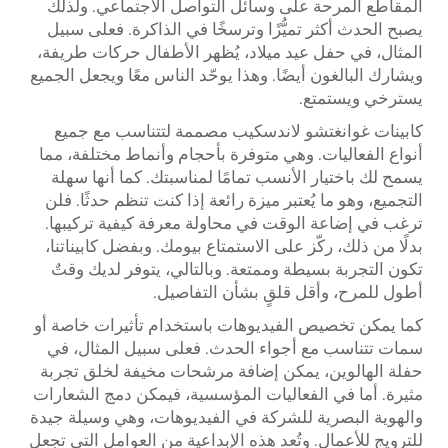
المقاطع المرحة على وسائل التواصل الاجتماعي. ولذلك
يصبح الحدث أكثر تميُّزًا وترسخًا في الذاكرة. فعلى سبيل
المثال، في حفل عيد ميلاد، يُظهر الأطفال حركات طريفة،
ويشارك البالغون أيضًا. وهذا يوحّد الناس معًا ويجعل الجميع
يسترخي ويستمتع.
كابينات غوانغتشو لاندسكيب مصممة لتتناسب مع جميع
أنواع الفعاليات. وهي متوفرة بأحجام وأنماط مختلفة، مما
يسمح لك باختيار الأنسب تمامًا لمناسبتك. كما أنها سهلة
التجميع، وهو ما يُعتبر ميزة رائعة إذا كنت تنظم حدثًا. فلن
ترغب في إضاعة الوقت في محاولة معرفة كيفية تركيبها.
بدلًا من ذلك، ركّز على الاستمتاع بيومك. وبفضل كابيناتنا،
تكون التجربة بسيطة وممتعة. وبالتالي، يتوفر لديك وقتٌ
أطول للمرح، وأقل قلقٍ بشأن التفاصيل.
كما يمكن تخصيص الفيديوهات باستخدام تأثيرات خاصة أو
سمات تتناسب مع أجواء الحدث. فعلى سبيل المثال، في
حفلة الهالوين، يمكن إضافة مرشحات مخيفة لخلق تجربة
مثيرة. أما في الفعاليات المؤسسية، فيمكن دمج الشعارات
والهوية البصرية للشركة في الفيديوهات، وهي وسيلة جيدة
للترويج للأعمال. وتُعد هذه الإبداعية من العوامل التي تجعل