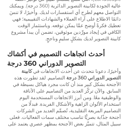
عالية الجودة لكابينة التصوير الدائرية (360 درجة). ويمكنك
التواصل معهم لطرح أي استفسارات لديك. وأخيرًا، لا تنسَ
دائمًا الاطلاع على آراء العملاء والشهادات التقييمية؛ فهي
تعطيك فكرةً أوضح عمَّا يمكن توقعه. وباستثمار الوقت
الكافي في إيجاد مورِّدين موثوقين، تضمن أن يبدأ مشروع
كابينة التصوير لديك بشكلٍ سليمٍ وناجحٍ.
أحدث اتجاهات التصميم في أكشاك
التصوير الدوراني 360 درجة
وأخيرًا، دعونا نتحدث عن أحدث الاتجاهات في
كابينة
التصوير الدوراني 360 درجة
التصاميم. لقد تطورت هذه
الأجنحة بشكل كبير منذ أن كانت مجرد هياكل بسيطة في
السابق. والآن تركّز العديد من التصاميم على الأناقة
والوظيفية معًا. ومن أبرز الاتجاهات المستخدمة اليوم
استخدام الألوان الزاهية والأشكال الفريدة. فبدلًا من
التصاميم المربعة التقليدية، تُصمِّم العديد من الشركات
أجنحة جذّابة بصريًّا تناسب مختلف سمات الفعاليات. فعلى
سبيل المثال، تتميَّز بعض الأجنحة بمظهر عصري يعتمد على