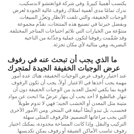
يكتسب أهميةً كبيرةً. وفي شركة قوانغتشو لاندسكيب،
ندرك تمامًا مدى أهمية امتلاك رفوف عالية الجودة لعرض
الوجبات الخفيفة، والتي تلفت الأنظار وتعزِّز المبيعات.
وبفضل خبرتنا في تصنيع هذه المنتجات، نقدِّم مجموعة
متنوِّعة من الخيارات التي تلائم احتياجات المتاجر المختلفة.
وقد صُمِّمت رفوفنا لتكون عملية وجذّابة من الناحية
البصرية، وهي مثالية لأي مكان تجزئة.
ما الذي يجب أن تبحث عنه في رفوف
عرض الوجبات الخفيفة الجيدة لمتجرك
عند اختيار رفوف عرض الوجبات الخفيفة، هناك عدة أمور
مهمة يجب أخذها في الاعتبار. أولاً، يجب أن تكون الرفوف
قوية بما يكفي لحمل العديد من الوجبات الخفيفة دون أن
تنهار. فبالطبع لا أحد يحب أن ينهار عرضٌ ما! ابحث عن مواد
متينة مثل المعدن أو الخشب الجيد؛ فهي لا تدوم طويلاً
فحسب، بل تبدو أيضًا أنيقة في المتجر. ومن الأمور الأخرى
التي يجب مراعاتها التصميم: فالرفوف المثلى سهلة
التركيب والنقل. وإذا كانت المساحة محدودة، يمكنك اختيار
رفوف تناسب الأماكن الضيقة أو رفوف يمكن تكديسها.