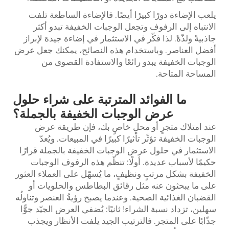
يلعب الإضاءة دورًا كبيرًا أيضًا. فالإضاءة الساطعة تلفت
الانتباه إلى الرفوف وتجعل الوجبات الخفيفة تبدو أكثر
جاذبيةً ولذّةً. لذا فكّر في الاستثمار في إضاءة جيدة لإبراز
أفضل العناصر. وباستخدام هذه النصائح، يمكنك جعل عرض
الوجبات الخفيفة يبدو رائعًا والاستفادة القصوى من
المساحة المتاحة.
ما الفوائد المترتبة على شراء حلول
عرض الوجبات الخفيفة بالجملة؟
عند امتلاك متجرٍ أو محلٍ خاصٍ بك، فإن طريقة عرض
الوجبات الخفيفة تؤثّر تأثيرًا كبيرًا في المبيعات. ويُعدّ
الاستثمار في حلول عرض الوجبات الخفيفة بالجملة قرارًا
حكيمًا لأسباب عديدة. أولًا: تنظّم هذه الرفوف الوجبات
الخفيفة بشكل مرتبٍ ونظيفٍ، ما يُسهّل على العملاء العثور
على ما يبحثون عنه مثل رقائق البطاطس والحلويات أو
القضبان الغذائية الصحية. وعندما يصبح رؤيةُ العنصر وتناولُه
سهلين، تزداد نسبة الشراء! ثانيًا: يُضفي العرض الجيّد جوًّا
جذّابًا على المتجر. فالترتيب الجيد يلفت الأنظار ويجذب