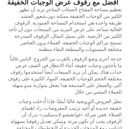
أفضل مع رفوف عرض الوجبات الخفيفة
تعظيم مساحة المفتاح لأصحاب المتاجر تريد أن تظهر
الكثير من الوجبات الخفيفة ممكنة دون شعور الحشد.
طريقة واحدة هي استخدام المساحة العمودية. الرفوف
العالية تساعد على عرض المزيد من المنتجات دون أن تأخذ
الكثير من الأرضية. على سبيل المثال، الرفوف المتدرجة
تسمح بتراكم الوجبات الخفيفة. العملاء يرون العناصر
مختلفة المستويات والمنطقة البقاء منظمة
خدعة أخرى وضع الرفوف بالقرب من الخروج. الناس غالباً
ما يأخذون وجبات خفيفة أثناء الانتظار في الصف عرض
جذاب هناك يمكن أن يزيد المبيعات أيضاً استخدموا رفوف
مختلفة الحجم للوجبات الخفيفة. المواد الكبيرة على رفوف
أكبر، والصغار على المدمجة هذا يجعل متوازنة تبدو سهلة
للعملاء المشي من خلال
تتغيّر العروض الترويجية غالبًا أيضًا. فإذا أُدخلت وجبات
خفيفة جديدة أو أُعيد ترتيب المعروضات، زاد اهتمام
العملاء. ففي شركة «غوانغتشو لاندسكيب» ندرك أن
الرفوف يجب أن تكون مرنة. ويمكن تعديل رفوفنا بسهولة
لتتناسب مع المنتجات الجديدة أو التخطيطات المختلفة.