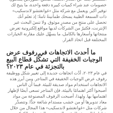
خصومات عند شراء كميات كبيرة دفعة واحدة، ما يتيح لك
توفير أكبر. ويعمل مع شركة مثل «غوانغتشو لاندسكيب»
ذات السمعة الطيبة يمنحك طمأنينةً تامةً؛ إذ تعلم أنك
تحصل على منتجٍ من مصدرٍ موثوق. ولا تنسَ البحث عبر
الإنترنت، فكثيرٌ من الشركات لديها مواقع إلكترونية تعرض
منتجاتها وأسعارها بالكامل، ما يسهِّل عليك مقارنة الخيارات
المختلفة قبل اتخاذ القرار.
ما أحدث الاتجاهات في رفوف عرض
الوجبات الخفيفة التي تشكِّل قطاع البيع
بالتجزئة في عام ٢٠٢٣؟
في عام ٢٠٢٣، أدَّت اتجاهات جديدة إلى تغيير شكل ووظيفة
رفوف عرض الوجبات الخفيفة في المتاجر. ومن أبرز هذه
الاتجاهات استخدام مواد صديقة للبيئة. فبما أن الناس
أصبحوا أكثر اهتمامًا بالبيئة، فإن المتاجر تسعى أيضًا لإظهار
اهتمامها بها. ولهذا، أصبحت الرفوف المصنوعة من مواد
معاد تدويرها أو من خشب مستدام شائعة جدًّا. وتتصدَّر
شركات مثل «غوانغتشو لاندسكيب» هذا المجال من خلال