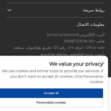
روابط سريعة
معلومات الاتصال
البريد الإلكتروني:
[email protected]
هاتف:
+86-18588703018
Office add : غرفة 414، رقم 125، طريق هوانغيوان، منطقة
باييون، مدينة قوانغتشو، مقاطعة قوانغدونغ
We value your privacy
حقوق النشر © شركة قوانغتشو لاندسكيب للتكنولوجيا
المحدودة، جميع الحقوق محفوظة. -
سياسة الخصوصية
-
مدونة
We use cookies and similar tools to provide our services. If
you don't want to accept all cookies, click Personalize
cookies.
Accept all
Personalize cookies