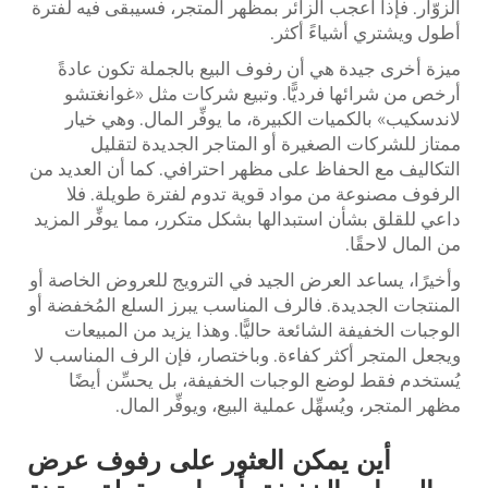
الزوّار. فإذا أعجب الزائر بمظهر المتجر، فسيبقى فيه لفترة
أطول ويشتري أشياءً أكثر.
ميزة أخرى جيدة هي أن رفوف البيع بالجملة تكون عادةً
أرخص من شرائها فرديًّا. وتبيع شركات مثل «غوانغتشو
لاندسكيب» بالكميات الكبيرة، ما يوفِّر المال. وهي خيار
ممتاز للشركات الصغيرة أو المتاجر الجديدة لتقليل
التكاليف مع الحفاظ على مظهر احترافي. كما أن العديد من
الرفوف مصنوعة من مواد قوية تدوم لفترة طويلة. فلا
داعي للقلق بشأن استبدالها بشكل متكرر، مما يوفِّر المزيد
من المال لاحقًا.
وأخيرًا، يساعد العرض الجيد في الترويج للعروض الخاصة أو
المنتجات الجديدة. فالرف المناسب يبرز السلع المُخفضة أو
الوجبات الخفيفة الشائعة حاليًّا. وهذا يزيد من المبيعات
ويجعل المتجر أكثر كفاءة. وباختصار، فإن الرف المناسب لا
يُستخدم فقط لوضع الوجبات الخفيفة، بل يحسِّن أيضًا
مظهر المتجر، ويُسهِّل عملية البيع، ويوفِّر المال.
أين يمكن العثور على رفوف عرض