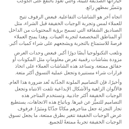
خياراتها الصديقة للبيئة، والتي تعود بالنفع على الكوكب
وتتميَّز بمظهرٍ رائع.
اتجاه آخر هو الشاشات التفاعلية. فبعض الرفوف تتيح
للعملاء لمس وتجربة الوجبات الخفيفة قبل الشراء، مثل
الصناديق الشفافة التي تسمح برؤية المحتويات من الداخل
أو المناطق المخصصة لتجربة العينات. وهذا يمنح العملاء
فرصةً للاستمتاع بالتجربة ويشجعهم على شراء كميات أكبر.
وتلعب التكنولوجيا أيضًا دورًا أكبر. فبعض وحدات العرض
مزودة بشاشات رقمية تعرض معلوماتٍ مثل المكونات أو
حقائق ممتعة. وتساعد هذه الشاشات العملاء على اتخاذ
قرارات شراء مستنيرة وتجعل عملية التسوق أكثر متعة.
وأخيرًا، فإن التصاميم الملونة الجذّابة تُعد ضرورة هذا العام.
فالألوان الزاهية والأشكال الإبداعية تلفت الانتباه وتجعل
الوجبات الخفيفة أكثر جاذبية. وتستخدم المتاجر هذه
التصاميم للتميُّز عن غيرها. وباتباع هذه الاتجاهات، يستطيع
تجار التجزئة جعل متاجرهم مكانًا جذّابًا ومثيرًا. فرفوف
عرض الوجبات الخفيفة تتغير بطرق ممتعة، ما يجعل تسوق
الوجبات الخفيفة تجربةً ممتعةً للجميع.