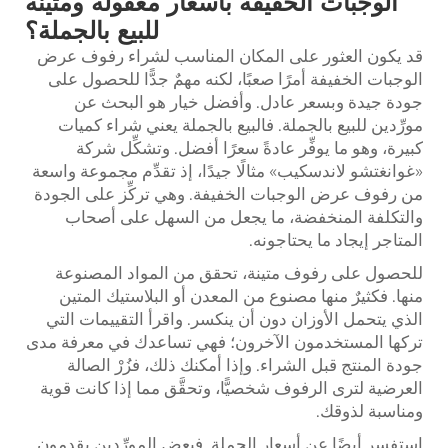
الوجبات الخفيفة بأسعار معقولة ومتينة
للبيع بالجملة؟
قد يكون العثور على المكان المناسب لشراء رفوف عرض
الوجبات الخفيفة أمرًا صعبًا، لكنه مهمٌ جدًّا للحصول على
جودة جيدة وبسعر عادل. وأفضل خيار هو البحث عن
مورِّدين للبيع بالجملة. فالبيع بالجملة يعني شراء كميات
كبيرة، وهو ما يوفِّر عادةً سعرًا أفضل. وتشكِّل شركة
«غوانغتشو لاندسكيب» مثالًا جيدًا، إذ تقدِّم مجموعة واسعة
من رفوف عرض الوجبات الخفيفة. وهي تركِّز على الجودة
والتكلفة المنخفضة، ما يجعل من السهل على أصحاب
المتاجر إيجاد ما يحتاجونه.
للحصول على رفوف متينة، تحقق من المواد المصنوعة
منها. فكثيرٌ منها مصنوع من المعدن أو البلاستيك المتين
الذي يتحمل الأوزان دون أن ينكسر. واقرأ التقييمات التي
تركها المستخدمون الآخرون؛ فهي تساعدك في معرفة مدى
جودة المنتج قبل الشراء. وإذا أمكنك ذلك، فزُرْ الصالة
العرضية لترى الرفوف شخصيًّا، وتحقَّق مما إذا كانت قوية
ومناسبة لذوقك.
استفسر أيضًا عن أسعار الجملة. فبعض المورِّدين يقدمون