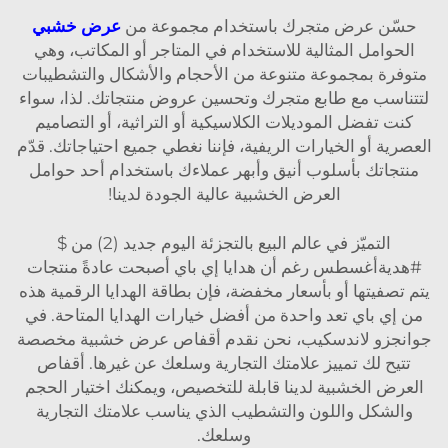
حسّن عرض متجرك باستخدام مجموعة من
عرض خشبي
الحوامل المثالية للاستخدام في المتاجر أو المكاتب، وهي
متوفرة بمجموعة متنوعة من الأحجام والأشكال والتشطيبات
لتتناسب مع طابع متجرك وتحسين عروض منتجاتك. لذا، سواء
كنت تفضل الموديلات الكلاسيكية أو التراثية، أو التصاميم
العصرية أو الخيارات الريفية، فإننا نغطي جميع احتياجاتك. قدّم
منتجاتك بأسلوب أنيق وأبهر عملاءك باستخدام أحد حوامل
العرض الخشبية عالية الجودة لدينا!
التميّز في عالم البيع بالتجزئة اليوم جديد (2) من $
#هديةأغسطس رغم أن هدايا إي باي أصبحت عادةً منتجات
يتم تصفيتها أو بأسعار مخفضة، فإن بطاقة الهدايا الرقمية هذه
من إي باي تعد واحدة من أفضل خيارات الهدايا المتاحة. في
جوانجزو لاندسكيب، نحن نقدم أقفاص عرض خشبية مخصصة
تتيح لك تمييز علامتك التجارية وسلعك عن غيرها. أقفاص
العرض الخشبية لدينا قابلة للتخصيص، ويمكنك اختيار الحجم
والشكل واللون والتشطيب الذي يناسب علامتك التجارية
وسلعك.