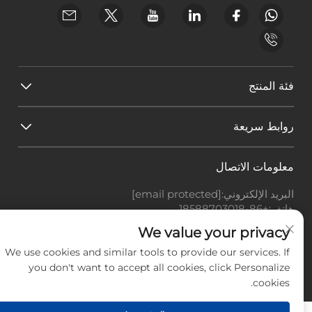
فئة المنتج
روابط سريعة
معلومات الاتصال
البريد الإلكتروني:
[email protected]
هاتف:
+86-18588703018
Office add : غرفة 414، رقم 125، طريق هوانغيوان، منطقة
We value your privacy
باييون، مدينة قوانغتشو، مقاطعة قوانغدونغ
We use cookies and similar tools to provide our services. If
حقوق النشر © شركة قوانغتشو لاندسكيب للتكنولوجيا
you don't want to accept all cookies, click Personalize
المحدودة، جميع الحقوق محفوظة. -
سياسة الخصوصية
-
المدونة
cookies.