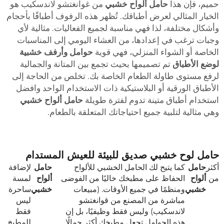
ميم، فإن هذا
حامل ألواح خشبي
من غوانغتشو لاندسكيب هو
لخيار المثالي لعرض أطباقك. تُظهر هذه الرفوف أطباقًا بأحجام
أشكال مختلفة، لذا فهي مناسبة لجميع الفعاليات. مثالية لأي
جبات ترغب في إعدادها، من العشاء اليومي إلى المناسبات
لخاصة أو الشواء المنزلي، فهي قوية
حوامل وأرفف خشبية
وضع الأطباق
تم تصميمها بحيث تجمع بين المتانة والجمالية
رفع مستوى طاولة الطعام الخاصة بك. تخلص من الحاجة إلى
لأطباق الورقية أو البلاستيكية ذات الاستخدام الواحد وافضل
ستخدام أطباق متينة تدوم لفترة طويلة
حامل ألواح خشبي
هي مثالية لتلبية جميع احتياجاتك المتعلقة بالطعام.
امل لوح خشبي صديق للبيئة للعيش المستدام
كثر
حامل
كما يتيح لك الحامل الخشبي للألواح
حامل
لإضافة
ن
ألواح
الحفاظ على مطبخك خاليًا من الفوضى
ألواح
لمسة
خشبي
ومنظمًا في جميع الأوقات. (مبيعات
خشبي
ساحرة
مباشرة من المصنع من قوانغتشو
ليس
لاندسكيب) وليس فقط وظيفيًا، بل إن
فقط
هذه الحوامل تجعل مطبخك أكثر جمالًا
للمطبخ