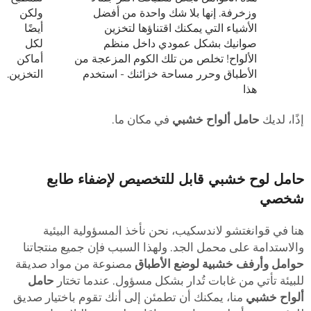
وزخرفة. إنها بلا شك واحدة من أفضل
ولكن
الأشياء التي يمكنك اقتناؤها لتخزين
أيضًا
صوانيك بشكل عمودي داخل منظم
لكل
الألواح! تخلص من تلك الكوم المزعجة من
أماكن
الأطباق وحرر مساحة خزائنك - استخدم
التخزين.
هذا
ذًا، لديك
حامل ألواح خشبي
في مكان ما.
امل لوح خشبي قابل للتخصيص لإضفاء طابع
خصي
نا في قوانغتشو لاندسكيب، نحن نأخذ المسؤولية البيئية
الاستدامة على محمل الجد. ولهذا السبب فإن جميع منتجاتنا
وامل وأرفف خشبية لوضع الأطباق
مصنوعة من مواد صديقة
لبيئة تأتي من غابات تُدار بشكل مسؤول. عندما تختار
حامل
لواح خشبي
منا، يمكنك أن تطمئن إلى أنك تقوم باختيار صديق