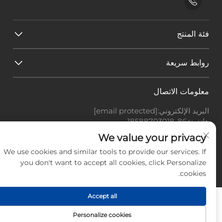
فئة المنتج
روابط سريعة
معلومات الاتصال
البريد الإلكتروني:
[email protected]
هاتف:
+86-18588703018
Office add : غرفة 414، رقم 125، طريق هوانغيوان، منطقة
We value your privacy
باييون، مدينة قوانغتشو، مقاطعة قوانغدونغ
We use cookies and similar tools to provide our services. If
حقوق النشر © شركة قوانغتشو لاندسكيب للتكنولوجيا
you don't want to accept all cookies, click Personalize
المحدودة، جميع الحقوق محفوظة. -
سياسة الخصوصية
-
المدونة
cookies.
Accept all
Personalize cookies