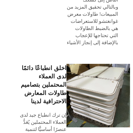
وبالتالي تحقيق المزيد من
المبيعات! طاولات معرض
غوانغتشو للاستعراضات
هي بالضبط الطاولات
التي تحتاجها للإعجاب
بالإضافة إلى إنجاز الأشياء
اخلق انطباعًا دائمًا
لدى العملاء
المحتملين بتصاميم
طاولات المعارض
الاحترافية لدينا
إن ترك انطباع جيد لدى
العملاء المحتملين يُعَدُّ
عنصرًا أساسيًّا لتنمية