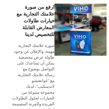
ارفع من صورة
علامتك التجارية مع
خيارات طاولات
المعارض القابلة
للتخصيص لدينا
صورة علامتك التجارية
مهمة، والإعلان عن وجود
طاولة عرض مخصصة
يمكن أن تساعدك على
التواصل بوضوح مع
رسالة علامتك التجارية.
مع "غوانغتشو
لاندسكيب"، لديك
مجموعة متنوعة من
الخيارات لحلول الطاولات
الفريدة والمرنة المصممة