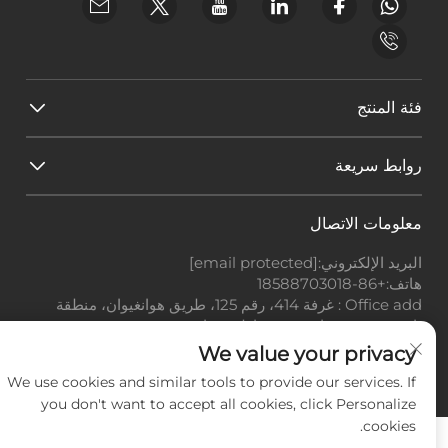
فئة المنتج
روابط سريعة
معلومات الاتصال
البريد الإلكتروني:
[email protected]
هاتف:
+86-18588703018
Office add : غرفة 414، رقم 125، طريق هوانغيوان، منطقة
باييون، مدينة قوانغتشو، مقاطعة قوانغدونغ
We value your privacy
حقوق النشر © شركة قوانغتشو لاندسكيب للتكنولوجيا
المحدودة، جميع الحقوق محفوظة. -
سياسة الخصوصية
-
المدونة
We use cookies and similar tools to provide our services. If
you don't want to accept all cookies, click Personalize
cookies.