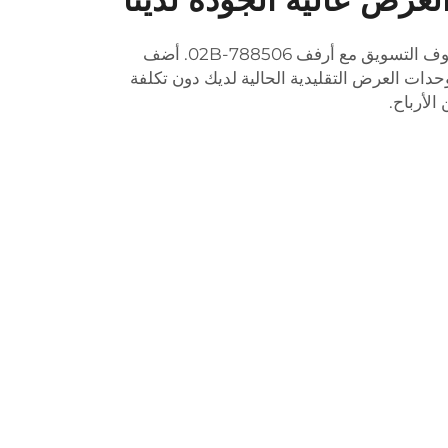
أجنحة برو فيت الأرضية تقاطع رفوف التسويق مع أرفف 788506-02B. أضف
حدات العرض التقليدية الحالية لديك دون تكلفة
لأرباح.