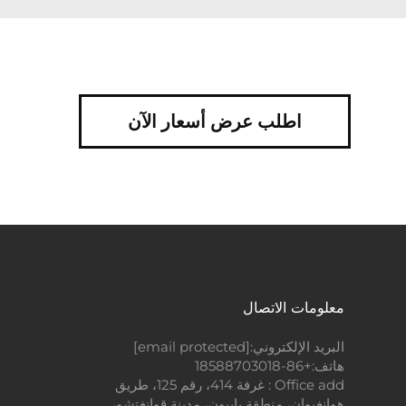
اطلب عرض أسعار الآن
معلومات الاتصال
البريد الإلكتروني:
[email protected]
هاتف:
+86-18588703018
Office add : غرفة 414، رقم 125، طريق
هوانغيوان، منطقة باييون، مدينة قوانغتشو،