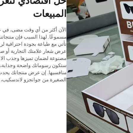
حل اقتصادي لتعزيز
المبيعات
الآن أكثر من أي وقت مضى، في عا
مسموعًا. لهذا السبب فإن منتجاتنا
تأتي مع طباعة بجودة احترافية ل
عرض شعار علامتك التجارية أو صور
مصنوعة لضمان تميزها وجذب الانتب
ستكون رسوماتك واضحة وجذابة، 
منافسيها. إن عرض منتجاتك يحدث ف
الصغيرة من جوانجزو لاندسكيب، يم