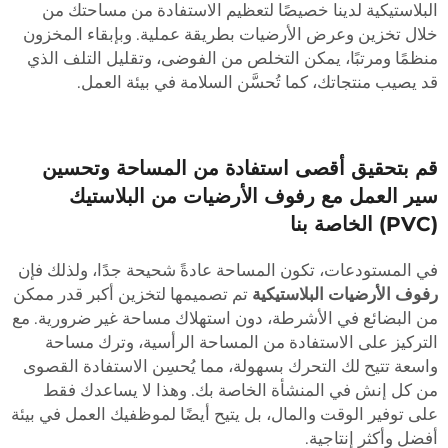
لبلاستيكية لدينا خصيصًا لتعظيم الاستفادة من مساحتك من
لال تخزين وعرض الأرضيات بطريقة عملية. وبإبقاء المخزون
نظمًا ومرتبًا، يمكن التخلص من الفوضى، وتقليل التلف الذي
د يصيب منتجاتك، كما تُحسَّن السلامة في بيئة العمل.
م بتحقيق أقصى استفادة من المساحة وتحسين
ير العمل مع رفوف الأرضيات من البلاستيك
 الخاصة بنا
ي المستودعات، تكون المساحة عادةً شحيحة جدًا، ولذلك فإن
فوف الأرضيات البلاستيكية
تم تصميمها لتخزين أكبر قدر ممكن
ن البضائع في الأشرطة، دون استهلاك مساحة غير ضرورية. مع
لتركيز على الاستفادة من المساحة الرأسية، وترك مساحة
اسعة تتيح لك التحرك بسهولة، مما يُحسِن الاستفادة القصوى
ن كل إنش في المنشأة الخاصة بك. وهذا لا يساعدك فقط
لى توفير الوقت والمال، بل يتيح أيضًا لموظفيك العمل في بيئة
فضل وأكثر إنتاجية.