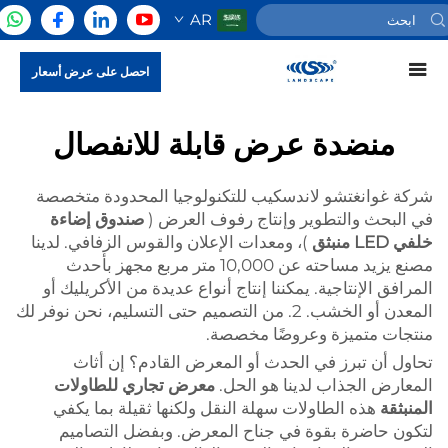
AR
احصل على عرض أسعار
منضدة عرض قابلة للانفصال
شركة غوانغتشو لاندسكيب للتكنولوجيا المحدودة متخصصة
في البحث والتطوير وإنتاج رفوف العرض (
صندوق إضاءة
خلفي LED منبثق
)، ومعدات الإعلان والقوس الزفافي. لدينا
مصنع يزيد مساحته عن 10,000 متر مربع مجهز بأحدث
المرافق الإنتاجية. يمكننا إنتاج أنواع عديدة من الأكريليك أو
المعدن أو الخشب. 2. من التصميم حتى التسليم، نحن نوفر لك
منتجات متميزة وعروضًا مخصصة.
تحاول أن تبرز في الحدث أو المعرض القادم؟ إن أثاث
المعارض الجذاب لدينا هو الحل.
معرض تجاري للطاولات
المنبثقة
هذه الطاولات سهلة النقل ولكنها ثقيلة بما يكفي
لتكون حاضرة بقوة في جناح المعرض. وبفضل التصاميم